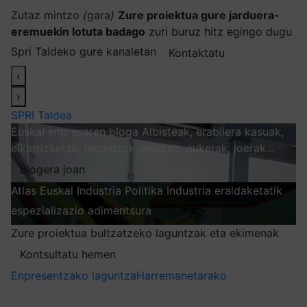
Zutaz mintzo
(
gara
)
Zure proiektua gure jarduera-
eremuekin lotuta badago
zuri buruz hitz egingo dugu
Spri Taldeko gure kanaletan
Kontaktatu
‹
›
SPRI Taldea
Euskal enpresaren bloga
Albisteak, erabilera kasuak,
elkarrizketak, laguntzak, negozio aukerak, joerak…
Blogera joan
Atlas
Euskal Industria Politika
Industria eraldaketatik
espezializazio adimentsura
Arakatu
Zure proiektua bultzatzeko laguntzak eta ekimenak
Kontsultatu hemen
Enpresentzako laguntza
Harremanetarako
Nire harpidetzak