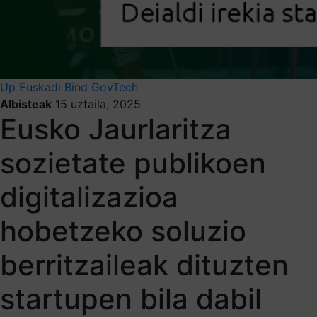
Up Euskadi
Bind GovTech
Albisteak
15 uztaila, 2025
Eusko Jaurlaritza
sozietate publikoen
digitalizazioa
hobetzeko soluzio
berritzaileak dituzten
startupen bila dabil