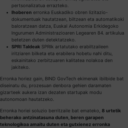
pertsonalizatua errazteko.
Ihoberen
erronka Euskadiko obren lizitazio-
dokumentuak hautatzean, biltzean eta automatikoki
baloratzean datza, Euskal Autonomia Erkidegoko
Ingurumen Administrazioaren Legearen 84. artikulua
betetzen duten detektatzeko.
SPRI Taldeak
SPRIk artatutako erabiltzaileen
iritziaren bilketa eta erabilera hobetu nahi ditu,
eskainitako zerbitzuaren kalitatea nolakoa den
jakiteko.
Erronka horiez gain, BIND GovTech ekimenak ibilbide bat
diseinatu du, prozesuan denbora gehien daramaten
gizarteek aukera izan dezaten startupak modu
autonomoan hautatzeko.
Erronka horiei soluzio berritzaile bat emateko,
8 urtetik
beherako antzinatasuna duten, beren garapen
teknologikoa amaitu duten eta gutxienez erronka