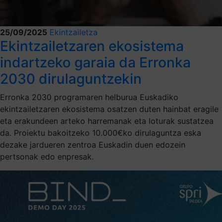
25/09/2025
Ekintzailetza
Ekintzailetzaren ekosistema
indartzeko garaia da Erronka
2030 dirulaguntzekin
Erronka 2030 programaren helburua Euskadiko
ekintzailetzaren ekosistema osatzen duten hainbat eragile
eta erakundeen arteko harremanak eta loturak sustatzea
da. Proiektu bakoitzeko 10.000€ko dirulaguntza eska
dezake jardueren zentroa Euskadin duen edozein
pertsonak edo enpresak.