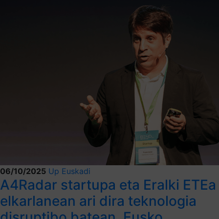
06/10/2025
Up Euskadi
A4Radar startupa eta Eralki ETEa
elkarlanean ari dira teknologia
disruptibo batean, Eusko