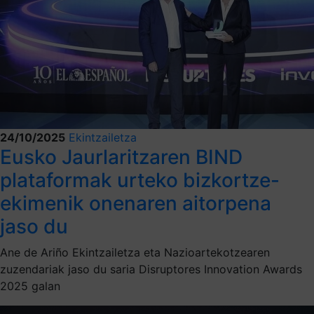
24/10/2025
Ekintzailetza
Eusko Jaurlaritzaren BIND
plataformak urteko bizkortze-
ekimenik onenaren aitorpena
jaso du
Ane de Ariño Ekintzailetza eta Nazioartekotzearen
zuzendariak jaso du saria Disruptores Innovation Awards
2025 galan