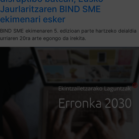
Jaurlaritzaren BIND SME
ekimenari esker
BIND SME ekimenaren 5. edizioan parte hartzeko deialdia
urriaren 20ra arte egongo da irekita.