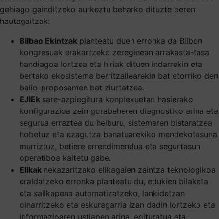
gehiago gainditzeko aurkeztu beharko dituzte beren
hautagaitzak:
Bilbao Ekintzak
planteatu duen erronka da Bilbon
kongresuak erakartzeko zereginean arrakasta-tasa
handiagoa lortzea eta hiriak dituen indarrekin eta
bertako ekosistema berritzailearekin bat etorriko den
balio-proposamen bat ziurtatzea.
EJIEk
sare-azpiegitura konplexuetan hasierako
konfigurazioa zein gorabeheren diagnostiko arina eta
segurua erraztea du helburu, sistemaren bistaratzea
hobetuz eta ezagutza banatuarekiko mendekotasuna
murriztuz, betiere errendimendua eta segurtasun
operatiboa kaltetu gabe.
Elikak
nekazaritzako elikagaien zaintza teknologikoa
eraldatzeko erronka planteatu du, edukien bilaketa
eta sailkapena automatizatzeko, lankidetzan
oinarritzeko eta eskuragarria izan dadin lortzeko eta
informazioaren ustiapen arina, egituratua eta