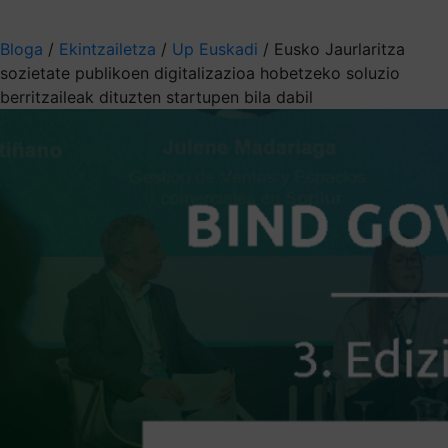
Aukeratu jaso nahi duzun informazioa
Bloga
/
Ekintzailetza
/
Up Euskadi
/
Eusko Jaurlaritza
sozietate publikoen digitalizazioa hobetzeko soluzio
berritzaileak dituzten startupen bila dabil