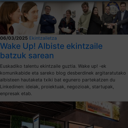
06/03/2025
Ekintzailetza
Wake Up! Albiste ekintzaile
batzuk sarean
Euskadiko talentu ekintzaile guztia. Wake up! -ek
komunikabide eta sareko blog desberdinek argitaratutako
albisteen hautaketa txiki bat egunero partekatzen du
Linkedinen: ideiak, proiektuak, negozioak, startupak,
enpresak etab.