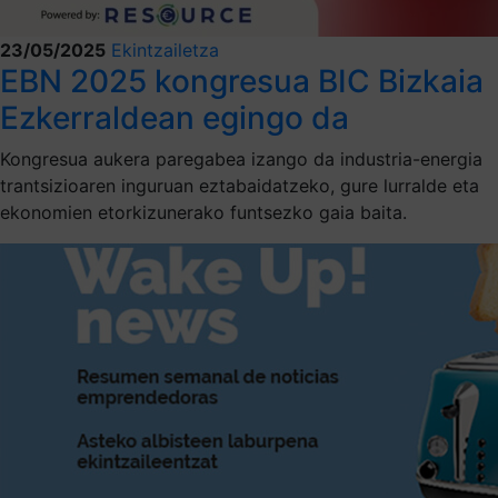
23/05/2025
Ekintzailetza
EBN 2025 kongresua BIC Bizkaia
Ezkerraldean egingo da
Kongresua aukera paregabea izango da industria-energia
trantsizioaren inguruan eztabaidatzeko, gure lurralde eta
ekonomien etorkizunerako funtsezko gaia baita.