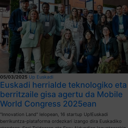
05/03/2025
Up Euskadi
Euskadi herrialde teknologiko eta
berritzaile gisa agertu da Mobile
World Congress 2025ean
"Innovation Land" lelopean, 16 startup Up!Euskadi
berrikuntza-plataforma ordezkari izango dira Euskadiko
standean, Spri Taldearen eta Foru Aldundien laguntzarekin