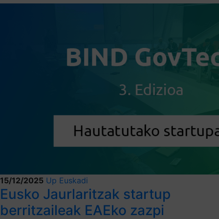
15/12/2025
Up Euskadi
Eusko Jaurlaritzak startup
berritzaileak EAEko zazpi