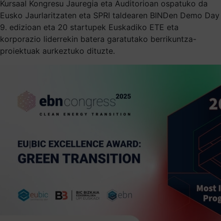
Kursaal Kongresu Jauregia eta Auditorioan ospatuko da
Eusko Jaurlaritzaten eta SPRI taldearen BINDen Demo Day
9. edizioan eta 20 startupek Euskadiko ETE eta
korporazio liderrekin batera garatutako berrikuntza-
proiektuak aurkeztuko dituzte.