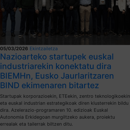
05/03/2026
Ekintzailetza
Nazioarteko startupek euskal
industriarekin konektatu dira
BIEMHn, Eusko Jaurlaritzaren
BIND ekimenaren bitartez
Startupak korporazioekin, ETEekin, zentro teknologikoekin
eta euskal industrian estrategikoak diren klusterrekin bildu
dira. Azelerazio-programaren 10. edizioak Euskal
Autonomia Erkidegoan murgiltzeko aukera, proiektu
errealak eta tailerrak biltzen ditu.