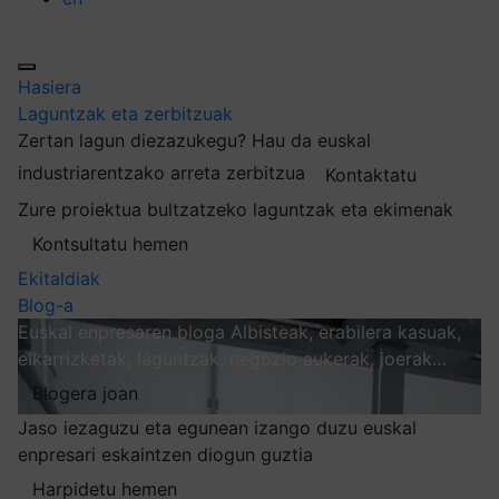
Hasiera
Laguntzak eta zerbitzuak
Zertan lagun diezazukegu?
Hau da euskal
industriarentzako arreta zerbitzua
Kontaktatu
Zure proiektua bultzatzeko laguntzak eta ekimenak
Kontsultatu hemen
Ekitaldiak
Blog-a
Euskal enpresaren bloga
Albisteak, erabilera kasuak,
elkarrizketak, laguntzak, negozio aukerak, joerak…
Blogera joan
Jaso iezaguzu eta egunean izango duzu euskal
enpresari eskaintzen diogun guztia
Harpidetu hemen