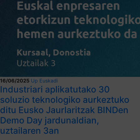
16/06/2025
Up Euskadi
Industriari aplikatutako 30
soluzio teknologiko aurkeztuko
ditu Eusko Jaurlaritzak BINDen
Demo Day jardunaldian,
uztailaren 3an