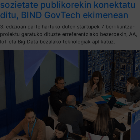
sozietate publikorekin konektatu
ditu, BIND GovTech ekimenean
3. edizioan parte hartuko duten startupek 7 berrikuntza-
proiektu garatuko dituzte erreferentziako bezeroekin, AA,
IoT eta Big Data bezalako teknologiak aplikatuz.