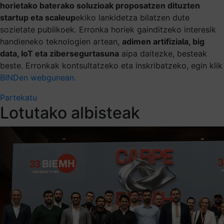
horietako baterako soluzioak proposatzen dituzten
startup eta scaleup
ekiko lankidetza bilatzen dute
sozietate publikoek. Erronka horiek gainditzeko interesik
handieneko teknologien artean,
adimen artifiziala, big
data, IoT eta zibersegurtasuna
aipa daitezke, besteak
beste.
Erronkak kontsultatzeko eta inskribatzeko, egin klik
BINDen webgunean.
Partekatu
Lotutako albisteak