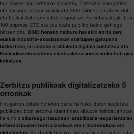
hori Eusko Jaurlaritzako Industria, Trantsizio Energetiko
eta Jasangarritasun Sailak eta SPRI taldeak garatzen dute,
eta Euskal Autonomia Erkidegoan erreferentziazkoak diren
100 enpresa, ETE eta sozietate publiko baino gehiago
biltzen ditu.
BIND honako helburu hauekin sortu zen:
euskal industria-ekosisteman startupen garapena
bizkortzea, lurraldeko eraldaketa digitala sustatzea eta
Euskadiko ekosistema ekintzailetza aurreratuko hub gisa
kokatzea.
Zerbitzu publikoak digitalizatzeko 5
erronkak
Hirugarren edizio honetan parte hartuko duten sozietate
publikoek bost erronka identifikatu dituzte hainbat arlotan,
hala nola
zibersegurtasunean, erabiltzaile-esperientzian,
informazioaren zentralizazioan eta tratamenduan eta
ekitaldietan.
Startupek honako erronka hauetako bat edo