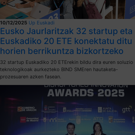
10/12/2025
Up Euskadi
Eusko Jaurlaritzak 32 startup eta
Euskadiko 20 ETE konektatu ditu
horien berrikuntza bizkortzeko
32 startup Euskadiko 20 ETErekin bildu dira euren soluzio
teknologikoak aurkezteko BIND SMEren hautaketa-
prozesuaren azken fasean.