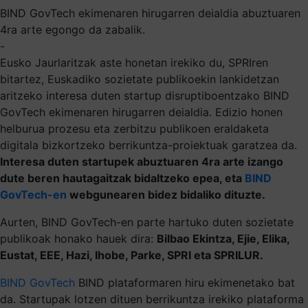
BIND GovTech ekimenaren hirugarren deialdia abuztuaren
4ra arte egongo da zabalik.
-
Eusko Jaurlaritzak aste honetan irekiko du, SPRIren
bitartez, Euskadiko sozietate publikoekin lankidetzan
aritzeko interesa duten startup disruptiboentzako BIND
GovTech ekimenaren hirugarren deialdia. Edizio honen
helburua prozesu eta zerbitzu publikoen eraldaketa
digitala bizkortzeko berrikuntza-proiektuak garatzea da.
Interesa duten startupek abuztuaren 4ra arte izango
dute beren hautagaitzak bidaltzeko epea, eta
BIND
GovTech-en
webgunearen bidez bidaliko dituzte.
Aurten, BIND GovTech-en parte hartuko duten sozietate
publikoak honako hauek dira:
Bilbao Ekintza, Ejie, Elika,
Eustat, EEE, Hazi, Ihobe, Parke, SPRI eta SPRILUR.
BIND GovTech
BIND plataformaren hiru ekimenetako bat
da. Startupak lotzen dituen berrikuntza irekiko plataforma