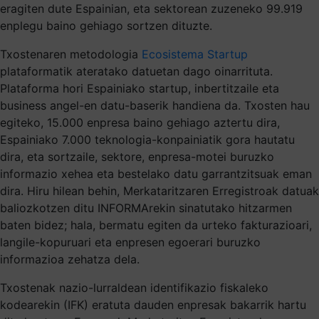
eragiten dute Espainian, eta sektorean zuzeneko 99.919
enplegu baino gehiago sortzen dituzte.
Txostenaren metodologia
Ecosistema Startup
plataformatik ateratako datuetan dago oinarrituta.
Plataforma hori Espainiako startup, inbertitzaile eta
business angel-en datu-baserik handiena da. Txosten hau
egiteko, 15.000 enpresa baino gehiago aztertu dira,
Espainiako 7.000 teknologia-konpainiatik gora hautatu
dira, eta sortzaile, sektore, enpresa-motei buruzko
informazio xehea eta bestelako datu garrantzitsuak eman
dira. Hiru hilean behin, Merkataritzaren Erregistroak datuak
baliozkotzen ditu INFORMArekin sinatutako hitzarmen
baten bidez; hala, bermatu egiten da urteko fakturazioari,
langile-kopuruari eta enpresen egoerari buruzko
informazioa zehatza dela.
Txostenak nazio-lurraldean identifikazio fiskaleko
kodearekin (IFK) eratuta dauden enpresak bakarrik hartu