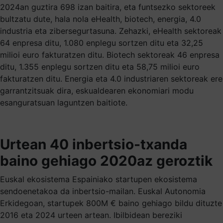
2024an guztira 698 izan baitira, eta funtsezko sektoreek
bultzatu dute, hala nola eHealth, biotech, energia, 4.0
industria eta zibersegurtasuna. Zehazki, eHealth sektoreak
64 enpresa ditu, 1.080 enplegu sortzen ditu eta 32,25
milioi euro fakturatzen ditu. Biotech sektoreak 46 enpresa
ditu, 1.355 enplegu sortzen ditu eta 58,75 milioi euro
fakturatzen ditu. Energia eta 4.0 industriaren sektoreak ere
garrantzitsuak dira, eskualdearen ekonomiari modu
esanguratsuan laguntzen baitiote.
Urtean 40 inbertsio-txanda
baino gehiago 2020az geroztik
Euskal ekosistema Espainiako startupen ekosistema
sendoenetakoa da inbertsio-mailan. Euskal Autonomia
Erkidegoan, startupek 800M € baino gehiago bildu dituzte
2016 eta 2024 urteen artean. Ibilbidean bereziki