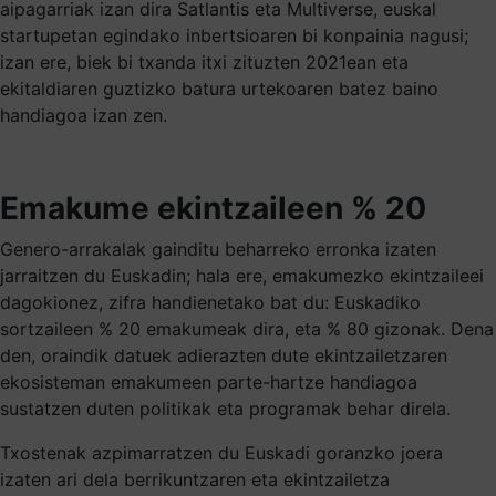
aipagarriak izan dira Satlantis eta Multiverse, euskal
startupetan egindako inbertsioaren bi konpainia nagusi;
izan ere, biek bi txanda itxi zituzten 2021ean eta
ekitaldiaren guztizko batura urtekoaren batez baino
handiagoa izan zen.
Emakume ekintzaileen % 20
Genero-arrakalak gainditu beharreko erronka izaten
jarraitzen du Euskadin; hala ere, emakumezko ekintzaileei
dagokionez, zifra handienetako bat du: Euskadiko
sortzaileen % 20 emakumeak dira, eta % 80 gizonak. Dena
den, oraindik datuek adierazten dute ekintzailetzaren
ekosisteman emakumeen parte-hartze handiagoa
sustatzen duten politikak eta programak behar direla.
Txostenak azpimarratzen du Euskadi goranzko joera
izaten ari dela berrikuntzaren eta ekintzailetza