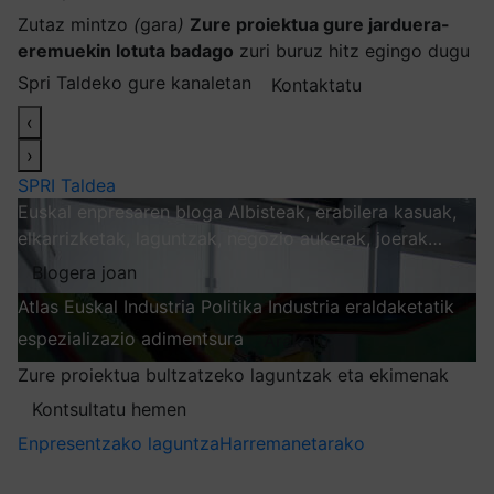
Zutaz mintzo
(
gara
)
Zure proiektua gure jarduera-
eremuekin lotuta badago
zuri buruz hitz egingo dugu
Spri Taldeko gure kanaletan
Kontaktatu
‹
›
SPRI Taldea
Euskal enpresaren bloga
Albisteak, erabilera kasuak,
elkarrizketak, laguntzak, negozio aukerak, joerak…
Blogera joan
Atlas
Euskal Industria Politika
Industria eraldaketatik
espezializazio adimentsura
Arakatu
Zure proiektua bultzatzeko laguntzak eta ekimenak
Kontsultatu hemen
Enpresentzako laguntza
Harremanetarako
Nire harpidetzak