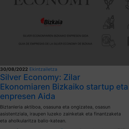
30/08/2022
Ekintzailetza
Silver Economy: Zilar
Ekonomiaren Bizkaiko startup eta
enpresen Aida
Biztanleria aktiboa, osasuna eta ongizatea, osasun
asistentziala, iraupen luzeko zainketak eta finantzaketa
eta aholkularitza balio-katean.