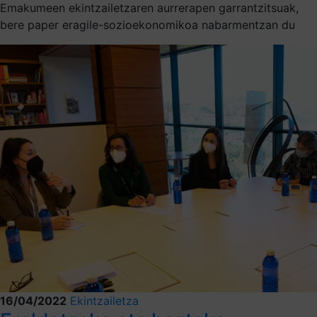
Emakumeen ekintzailetzaren aurrerapen garrantzitsuak,
bere paper eragile-sozioekonomikoa nabarmentzan du
16/04/2022
Ekintzailetza