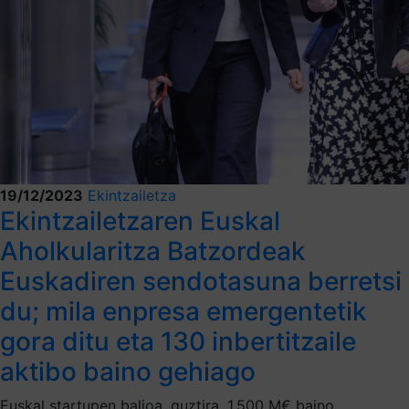
19/12/2023
Ekintzailetza
Ekintzailetzaren Euskal
Aholkularitza Batzordeak
Euskadiren sendotasuna berretsi
du; mila enpresa emergentetik
gora ditu eta 130 inbertitzaile
aktibo baino gehiago
Euskal startupen balioa, guztira, 1.500 M€ baino