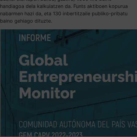
handiagoa dela kalkulatzen da. Funts aktiboen kopurua
nabarmen hazi da, eta 130 inbertitzaile publiko-pribatu
baino gehiago dituzte.