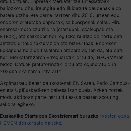
ditu kontuan. Enpresak Merkataritza Erregistroak
baliozkotu ditu, iraungita edo likidatuta daudenak albo
batera utzita, eta barne hartzen ditu 2010. urtean edo
ondoren eratutako enpresak, salbuespenak salbu. Hiru
enpresa-mota ezarri dira (startupak, scaleupak eta
ETEak), eta sailkapen hori egiteko bi irizpide hartu dira
aintzat: urteko fakturazioa eta bizi-urteak. Enpresen
kokapena helbide fiskalaren arabera egiten da, eta datu
hori Merkataritzaren Erregistrotik lortu da, INFORMAren
bidez. Datuak plataformatik lortu eta eguneratu dira
2024ko ekainaren 1era arte.
Azpimarratu behar da txostenak ENISAren, Patio Campus-
en eta Up!Euskadi-ren babesa izan duela. Azken horrek
modu aktiboan parte hartu du eskualdearen scouting
sakona egiteko.
Euskadiko Startupen Ekosistemari buruzko
txosten osoa
HEMEN deskargatu daiteke
.