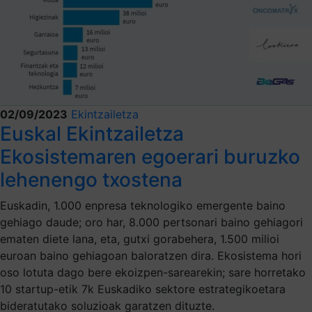
02/09/2023
Ekintzailetza
Euskal Ekintzailetza
Ekosistemaren egoerari buruzko
lehenengo txostena
Euskadin, 1.000 enpresa teknologiko emergente baino
gehiago daude; oro har, 8.000 pertsonari baino gehiagori
ematen diete lana, eta, gutxi gorabehera, 1.500 milioi
euroan baino gehiagoan baloratzen dira. Ekosistema hori
oso lotuta dago bere ekoizpen-sarearekin; sare horretako
10 startup-etik 7k Euskadiko sektore estrategikoetara
bideratutako soluzioak garatzen dituzte.