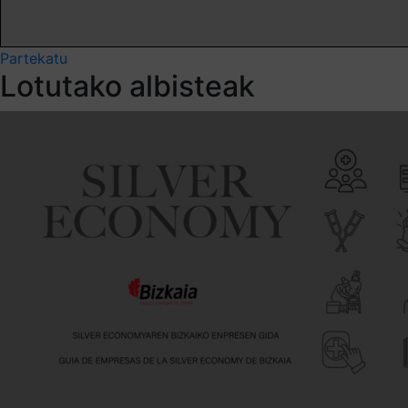
Partekatu
Lotutako albisteak