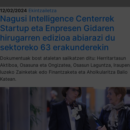
12/02/2024
Ekintzailetza
Nagusi Intelligence Centerrek
Startup eta Enpresen Gidaren
hirugarren edizioa abiarazi du
sektoreko 63 erakunderekin
Dokumentuak bost ataletan sailkatzen ditu: Herritartasun
Aktiboa, Osasuna eta Ongizatea, Osasun Laguntza, Iraupen
luzeko Zainketak edo Finantzaketa eta Aholkularitza Balio
Katean.