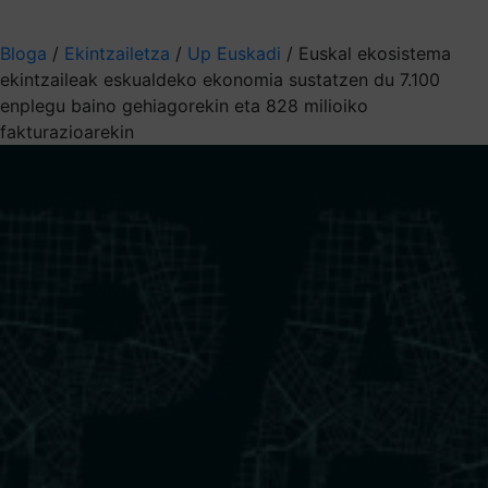
Aukeratu jaso nahi duzun informazioa
Bloga
/
Ekintzailetza
/
Up Euskadi
/
Euskal ekosistema
ekintzaileak eskualdeko ekonomia sustatzen du 7.100
enplegu baino gehiagorekin eta 828 milioiko
fakturazioarekin