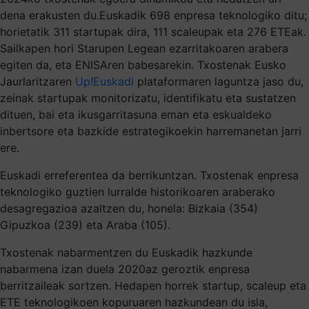
dena erakusten du.Euskadik 698 enpresa teknologiko ditu;
horietatik 311 startupak dira, 111 scaleupak eta 276 ETEak.
Sailkapen hori Starupen Legean ezarritakoaren arabera
egiten da, eta ENISAren babesarekin. Txostenak Eusko
Jaurlaritzaren
Up!Euskadi
plataformaren laguntza jaso du,
zeinak startupak monitorizatu, identifikatu eta sustatzen
dituen, bai eta ikusgarritasuna eman eta eskualdeko
inbertsore eta bazkide estrategikoekin harremanetan jarri
ere.
Euskadi erreferentea da berrikuntzan. Txostenak enpresa
teknologiko guztien lurralde historikoaren araberako
desagregazioa azaltzen du, honela: Bizkaia (354)
Gipuzkoa (239) eta Araba (105).
Txostenak nabarmentzen du Euskadik hazkunde
nabarmena izan duela 2020az geroztik enpresa
berritzaileak sortzen. Hedapen horrek startup, scaleup eta
ETE teknologikoen kopuruaren hazkundean du isla,