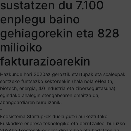
sustatzen du 7.100
enplegu baino
gehiagorekin eta 828
milioiko
fakturazioarekin
Hazkunde hori 2020az geroztik startupak eta scaleupak
sortzeko funtsezko sektoreekin (hala nola eHealth,
biotech, energia, 4.0 industria eta zibersegurtasuna)
egindako ahalegin etengabearen emaitza da,
abangoardiaren buru izanik.
-
Ecosistema Startup-ek duela gutxi aurkeztutako
Euskadiko enpresa teknologiko eta berritzaileei buruzko
2024ko txostenak egoera dinamikoa eta hedatzen ari