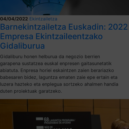
04/04/2022
Ekintzailetza
Barnekintzailetza Euskadin: 2022
Empresa Ekintzaileentzako
Gidaliburua
Gidaliburu honen helburua da negozio berrien
garapena sustatzea euskal enpresen gaitasunetatik
abiatuta. Enpresa horiei eskaintzen zaien berariazko
babesaren bidez, laguntza ematen zaie epe ertain eta
luzera hazteko eta enplegua sortzeko ahalmen handia
duten proiektuak garatzeko.