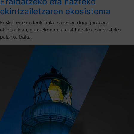
Eraldatzeko eta hazteko
ekintzailetzaren ekosistema
Euskal erakundeok tinko sinesten dugu jarduera
ekintzailean, gure ekonomia eraldatzeko ezinbesteko
palanka baita.