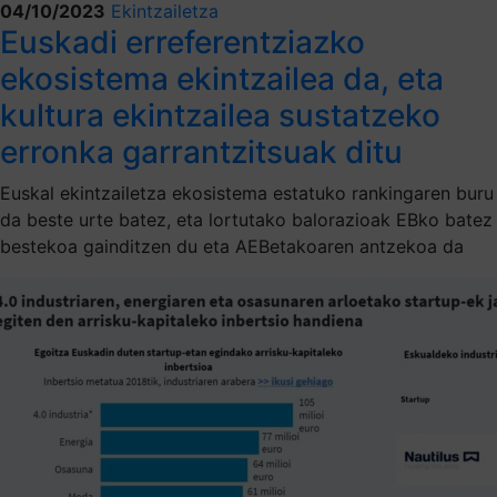
04/10/2023
Ekintzailetza
Euskadi erreferentziazko
ekosistema ekintzailea da, eta
kultura ekintzailea sustatzeko
erronka garrantzitsuak ditu
Euskal ekintzailetza ekosistema estatuko rankingaren buru
da beste urte batez, eta lortutako balorazioak EBko batez
bestekoa gainditzen du eta AEBetakoaren antzekoa da