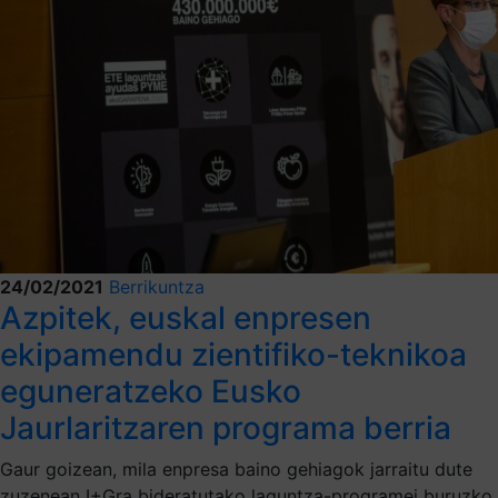
24/02/2021
Berrikuntza
Azpitek, euskal enpresen
ekipamendu zientifiko-teknikoa
eguneratzeko Eusko
Jaurlaritzaren programa berria
Gaur goizean, mila enpresa baino gehiagok jarraitu dute
zuzenean I+Gra bideratutako laguntza-programei buruzko