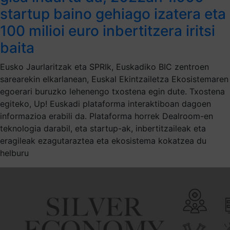
startup baino gehiago izatera eta
100 milioi euro inbertitzera iritsi
baita
Eusko Jaurlaritzak eta SPRIk, Euskadiko BIC zentroen
sarearekin elkarlanean, Euskal Ekintzailetza Ekosistemaren
egoerari buruzko lehenengo txostena egin dute. Txostena
egiteko, Up! Euskadi plataforma interaktiboan dagoen
informazioa erabili da. Plataforma horrek Dealroom-en
teknologia darabil, eta startup-ak, inbertitzaileak eta
eragileak ezagutaraztea eta ekosistema kokatzea du
helburu