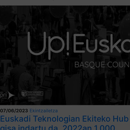
07/06/2023
Ekintzailetza
Euskadi Teknologian Ekiteko Hub
gisa indartu da, 2022an 1.000