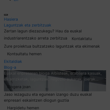
Hasiera
Laguntzak eta zerbitzuak
Zertan lagun diezazukegu?
Hau da euskal
industriarentzako arreta zerbitzua
Kontaktatu
Zure proiektua bultzatzeko laguntzak eta ekimenak
Kontsultatu hemen
Ekitaldiak
Blog-a
Euskal enpresaren bloga
Albisteak, erabilera kasuak,
elkarrizketak, laguntzak, negozio aukerak, joerak…
Blogera joan
Jaso iezaguzu eta egunean izango duzu euskal
enpresari eskaintzen diogun guztia
Harpidetu hemen