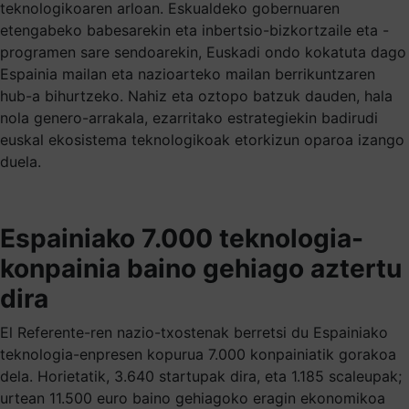
teknologikoaren arloan. Eskualdeko gobernuaren
etengabeko babesarekin eta inbertsio-bizkortzaile eta -
programen sare sendoarekin, Euskadi ondo kokatuta dago
Espainia mailan eta nazioarteko mailan berrikuntzaren
hub-a bihurtzeko. Nahiz eta oztopo batzuk dauden, hala
nola genero-arrakala, ezarritako estrategiekin badirudi
euskal ekosistema teknologikoak etorkizun oparoa izango
duela.
Espainiako 7.000 teknologia-
konpainia baino gehiago aztertu
dira
El Referente-ren nazio-txostenak berretsi du Espainiako
teknologia-enpresen kopurua 7.000 konpainiatik gorakoa
dela. Horietatik, 3.640 startupak dira, eta 1.185 scaleupak;
urtean 11.500 euro baino gehiagoko eragin ekonomikoa