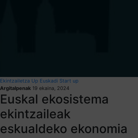
Ekintzailetza
Up Euskadi
Start up
Argitalpenak
19 ekaina, 2024
Euskal ekosistema
ekintzaileak
eskualdeko ekonomia