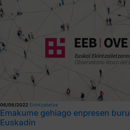
06/06/2022
Ekintzailetza
Emakume gehiago enpresen buru
Euskadin