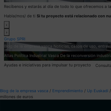
Recíbenos y estarás al día de todo lo que ofrecemos a 
Habla
(
mos
)
de ti
Si tu proyecto está relacionado con nu
‹
›
Grupo SPRI
Blog de la empresa vasca
Noticias, casos de uso, entre
Atlas
Política Industrial Vasca
De la reconversión industria
Ayudas e iniciativas para impulsar tu proyecto
Consult
Mis suscripciones
Elige la información que quieres recibir
Blog de la empresa vasca
/
Emprendimiento
/
Up Euskadi
millones de euros