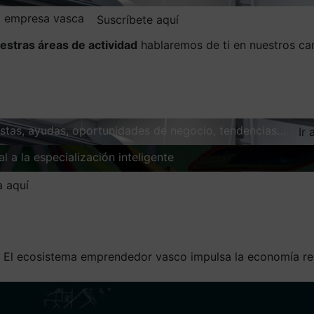
la empresa vasca
Suscríbete aquí
estras áreas de actividad
hablaremos de ti en nuestros ca
vistas, ayudas, oportunidades de negocio, tendencias…
Ir 
l a la especialización inteligente
Explorar
a aquí
/
El ecosistema emprendedor vasco impulsa la economía re