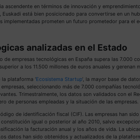
ria ascendente en términos de innovación y emprendimiento
 Euskadi está bien posicionado para convertirse en un hub 
ias implementadas prometen un futuro prometedor para el 
gicas analizadas en el Estado
ero de empresas tecnológicas en España supera las 7.000 co
uperior a los 11.500 millones de euros anuales y gerenan m
la plataforma ‘
Ecosistema Startup
‘, la mayor base de dato
00 empresas, seleccionando más de 7.000 compañías tecnoló
evantes. Trimestralmente, los datos son validados con el R
mero de personas empleadas y la situación de las empresas.
digo de identificación fiscal (CIF). Las empresas han sido 
 constitución igual o posterior al año 2010, salvo excepcio
ificación la facturación anual y los años de vida. La ubica
Los datos han sido obtenidos y actualizados de la plataform