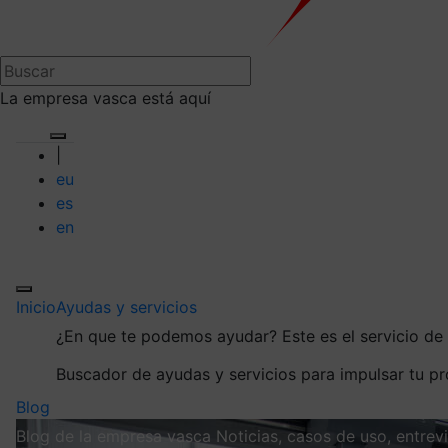
La empresa vasca está aquí
|
eu
es
en
Inicio
Ayudas y servicios
¿En que te podemos ayudar?
Este es el servicio d
Buscador de ayudas y servicios para impulsar tu p
Blog
Blog de la empresa vasca
Noticias, casos de uso, entre