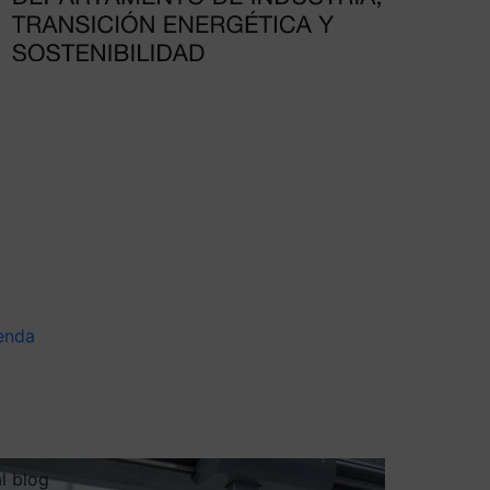
enda
al blog