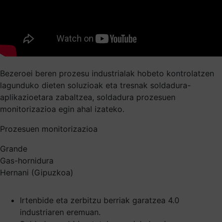
Bezeroei beren prozesu industrialak hobeto kontrolatzen
lagunduko dieten soluzioak eta tresnak soldadura-
aplikazioetara zabaltzea, soldadura prozesuen
monitorizazioa egin ahal izateko.
Prozesuen monitorizazioa
Grande
Gas-hornidura
Hernani (Gipuzkoa)
Irtenbide eta zerbitzu berriak garatzea 4.0
industriaren eremuan.