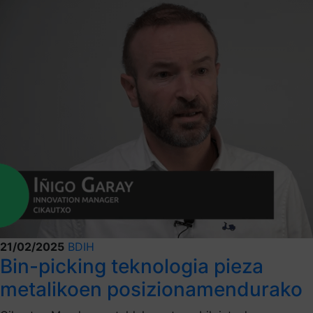
21/02/2025
BDIH
Bin-picking teknologia pieza
metalikoen posizionamendurako