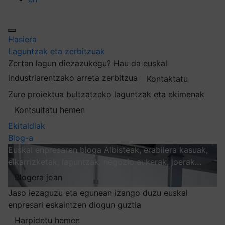
Hasiera
Laguntzak eta zerbitzuak
Zertan lagun diezazukegu?
Hau da euskal
industriarentzako arreta zerbitzua
Kontaktatu
Zure proiektua bultzatzeko laguntzak eta ekimenak
Kontsultatu hemen
Ekitaldiak
Blog-a
Euskal enpresaren bloga
Albisteak, erabilera kasuak,
elkarrizketak, laguntzak, negozio aukerak, joerak…
Blogera joan
Jaso iezaguzu eta egunean izango duzu euskal
enpresari eskaintzen diogun guztia
Harpidetu hemen