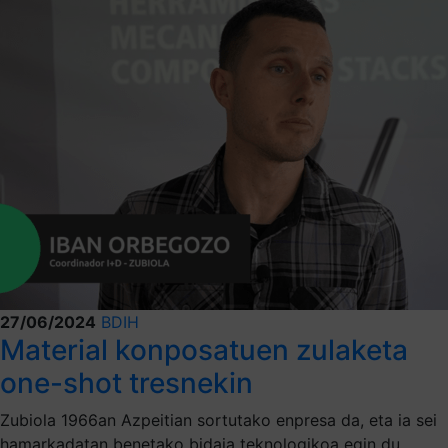
27/06/2024
BDIH
Material konposatuen zulaketa
one-shot tresnekin
Zubiola 1966an Azpeitian sortutako enpresa da, eta ia sei
hamarkadatan benetako bidaia teknologikoa egin du.