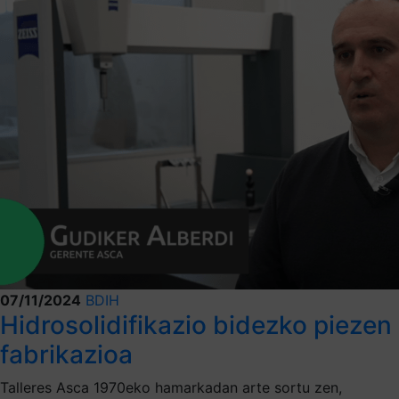
07/11/2024
BDIH
Hidrosolidifikazio bidezko piezen
fabrikazioa
Talleres Asca 1970eko hamarkadan arte sortu zen,