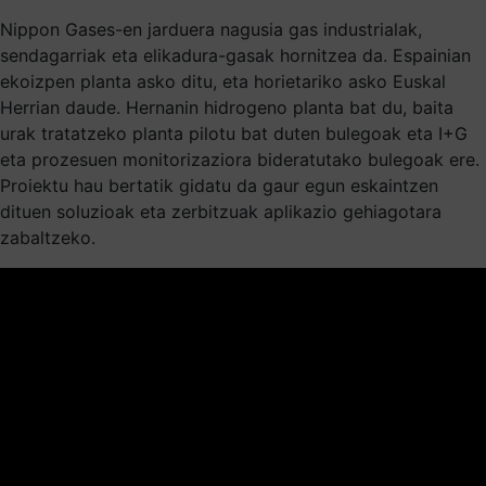
Nippon Gases-en jarduera nagusia gas industrialak,
sendagarriak eta elikadura-gasak hornitzea da. Espainian
ekoizpen planta asko ditu, eta horietariko asko Euskal
Herrian daude. Hernanin hidrogeno planta bat du, baita
urak tratatzeko planta pilotu bat duten bulegoak eta I+G
eta prozesuen monitorizaziora bideratutako bulegoak ere.
Proiektu hau bertatik gidatu da gaur egun eskaintzen
dituen soluzioak eta zerbitzuak aplikazio gehiagotara
zabaltzeko.