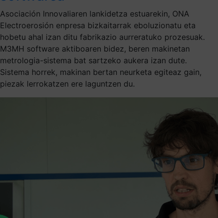
Asociación Innovaliaren lankidetza estuarekin, ONA
Electroerosión enpresa bizkaitarrak eboluzionatu eta
hobetu ahal izan ditu fabrikazio aurreratuko prozesuak.
M3MH software aktiboaren bidez, beren makinetan
metrologia-sistema bat sartzeko aukera izan dute.
Sistema horrek, makinan bertan neurketa egiteaz gain,
piezak lerrokatzen ere laguntzen du.