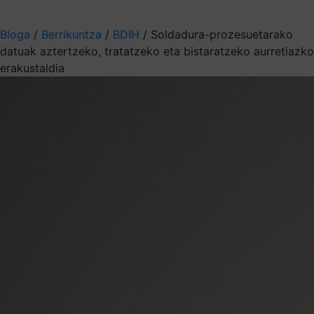
Aukeratu jaso nahi duzun informazioa
Bloga
/
Berrikuntza
/
BDIH
/
Soldadura-prozesuetarako
datuak aztertzeko, tratatzeko eta bistaratzeko aurretiazko
erakustaldia