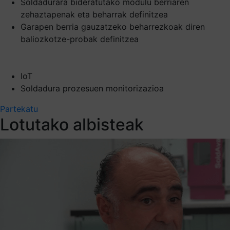
Soldadurara bideratutako modulu berriaren
zehaztapenak eta beharrak definitzea
Garapen berria gauzatzeko beharrezkoak diren
baliozkotze-probak definitzea
IoT
Soldadura prozesuen monitorizazioa
Partekatu
Lotutako albisteak