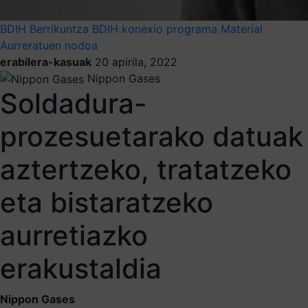
BDIH
Berrikuntza
BDIH konexio programa
Material
Aurreratuen nodoa
erabilera-kasuak
20 apirila, 2022
Nippon Gases
Soldadura-
prozesuetarako datuak
aztertzeko, tratatzeko
eta bistaratzeko
aurretiazko
erakustaldia
Nippon Gases