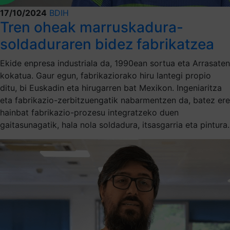
17/10/2024
BDIH
Tren oheak marruskadura-
soldaduraren bidez fabrikatzea
Ekide enpresa industriala da, 1990ean sortua eta Arrasaten
kokatua. Gaur egun, fabrikaziorako hiru lantegi propio
ditu, bi Euskadin eta hirugarren bat Mexikon. Ingeniaritza
eta fabrikazio-zerbitzuengatik nabarmentzen da, batez ere
hainbat fabrikazio-prozesu integratzeko duen
gaitasunagatik, hala nola soldadura, itsasgarria eta pintura.