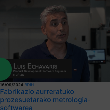
16/09/2024
BDIH
Fabrikazio aurreratuko
prozesuetarako metrologia-
softwarea