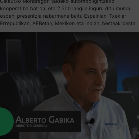
Cikautxo Mondragon taldeko automobilgintzako
kooperatiba bat da, eta 2.500 langile inguru ditu mundu
osoan, presentzia nabarmena baitu Espainian, Txekiar
Errepublikan, AEBetan, Mexikon eta Indian, besteak beste.