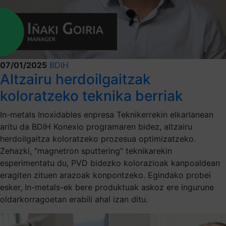
07/01/2025
BDIH
Altzairu herdoilgaitzak
koloratzeko teknika berriak
In-metals Inoxidables enpresa Teknikerrekin elkarlanean
aritu da BDIH Konexio programaren bidez, altzairu
herdoilgaitza koloratzeko prozesua optimizatzeko.
Zehazki, "magnetron sputtering" teknikarekin
esperimentatu du, PVD bidezko kolorazioak kanpoaldean
eragiten zituen arazoak konpontzeko. Egindako probei
esker, In-metals-ek bere produktuak askoz ere ingurune
oldarkorragoetan erabili ahal izan ditu.