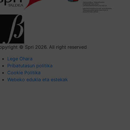
opyright © Spri 2026. All right reserved
Lege Ohara
Pribatutasun politika
Cookie Politika
Webeko edukia eta estekak