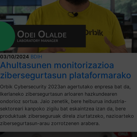
03/10/2024
BDIH
Ahultasunen monitorizazioa
zibersegurtasun plataformarako
Orbik Cybersecurity 2023an agertutako enpresa bat da,
Ikerlaneko zibersegurtasun arloaren hazkundearen
ondorioz sortua. Jaio zenetik, bere helburua industria-
sektoreari kanpoko zigilu bat eskaintzea izan da, bere
produktuak ziberseguruak direla ziurtatzeko, nazioarteko
zibersegurtasun-arau zorrotzenen arabera.