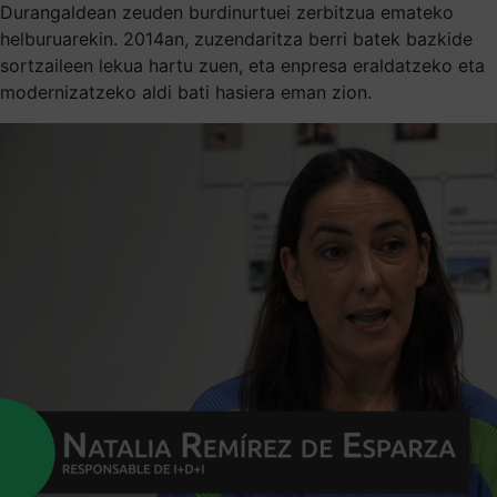
Durangaldean zeuden burdinurtuei zerbitzua emateko
helburuarekin. 2014an, zuzendaritza berri batek bazkide
sortzaileen lekua hartu zuen, eta enpresa eraldatzeko eta
modernizatzeko aldi bati hasiera eman zion.