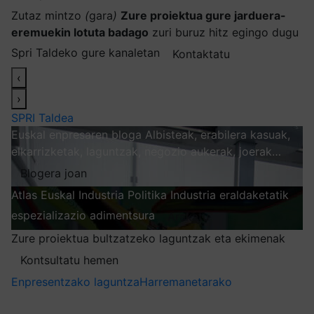
Zutaz mintzo
(
gara
)
Zure proiektua gure jarduera-
eremuekin lotuta badago
zuri buruz hitz egingo dugu
Spri Taldeko gure kanaletan
Kontaktatu
‹
›
SPRI Taldea
Euskal enpresaren bloga
Albisteak, erabilera kasuak,
elkarrizketak, laguntzak, negozio aukerak, joerak…
Blogera joan
Atlas
Euskal Industria Politika
Industria eraldaketatik
espezializazio adimentsura
Arakatu
Zure proiektua bultzatzeko laguntzak eta ekimenak
Kontsultatu hemen
Enpresentzako laguntza
Harremanetarako
Nire harpidetzak