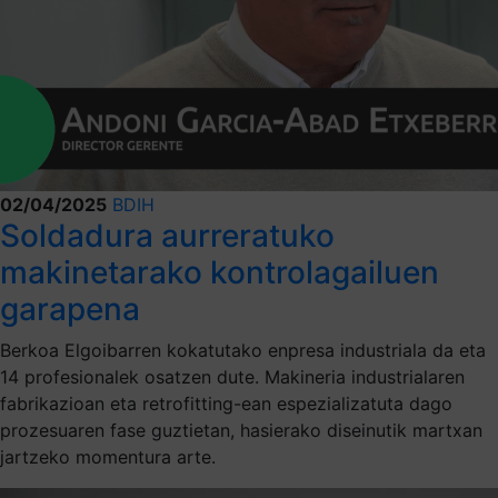
02/04/2025
BDIH
Soldadura aurreratuko
makinetarako kontrolagailuen
garapena
Berkoa Elgoibarren kokatutako enpresa industriala da eta
14 profesionalek osatzen dute. Makineria industrialaren
fabrikazioan eta retrofitting-ean espezializatuta dago
prozesuaren fase guztietan, hasierako diseinutik martxan
jartzeko momentura arte.