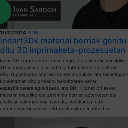
11/07/2024
BDIH
Indart3Dk material berriak gehitu
ditu 3D inprimaketa-prozesuetan
Indart3D kooperatiba Irunen dago, eta azken belaunaldiko
3D inprimagailuak diseinatzen, fabrikatzen eta saltzen
ditu. Gipuzkoako enpresa honek moduluak eta teknologiak
konbinatzen ditu proiektu bakoitzaren behar
espezifikoetara egokitzeko, eta BDIH Konexiori esker,
material metaliko eta zeramiko berrien azterketan eta
analisian sakondu ahal izan du, medikuntza edo
automozioa bezalako sektoreek eskatzen dituzten...