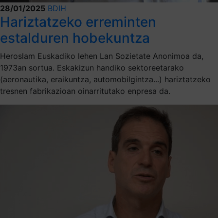
28/01/2025
BDIH
Hariztatzeko erreminten
estalduren hobekuntza
Heroslam Euskadiko lehen Lan Sozietate Anonimoa da,
1973an sortua. Eskakizun handiko sektoreetarako
(aeronautika, eraikuntza, automobilgintza...) hariztatzeko
tresnen fabrikazioan oinarritutako enpresa da.