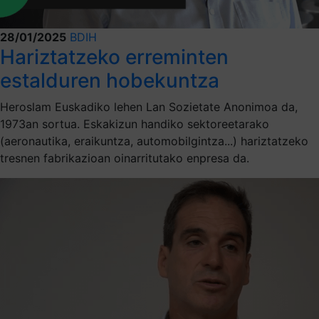
28/01/2025
BDIH
Hariztatzeko erreminten
estalduren hobekuntza
Heroslam Euskadiko lehen Lan Sozietate Anonimoa da,
1973an sortua. Eskakizun handiko sektoreetarako
(aeronautika, eraikuntza, automobilgintza...) hariztatzeko
tresnen fabrikazioan oinarritutako enpresa da.