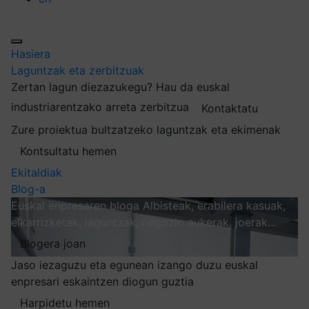
Hasiera
Laguntzak eta zerbitzuak
Zertan lagun diezazukegu?
Hau da euskal
industriarentzako arreta zerbitzua
Kontaktatu
Zure proiektua bultzatzeko laguntzak eta ekimenak
Kontsultatu hemen
Ekitaldiak
Blog-a
Euskal enpresaren bloga
Albisteak, erabilera kasuak,
elkarrizketak, laguntzak, negozio aukerak, joerak…
Blogera joan
Jaso iezaguzu eta egunean izango duzu euskal
enpresari eskaintzen diogun guztia
Harpidetu hemen