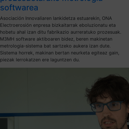
softwarea
Asociación Innovaliaren lankidetza estuarekin, ONA
Electroerosión enpresa bizkaitarrak eboluzionatu eta
hobetu ahal izan ditu fabrikazio aurreratuko prozesuak.
M3MH software aktiboaren bidez, beren makinetan
metrologia-sistema bat sartzeko aukera izan dute.
Sistema horrek, makinan bertan neurketa egiteaz gain,
piezak lerrokatzen ere laguntzen du.