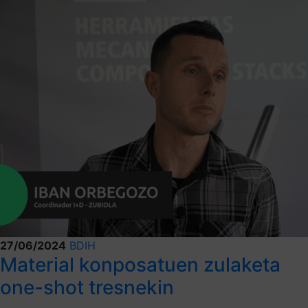
27/06/2024
BDIH
Material konposatuen zulaketa
one-shot tresnekin