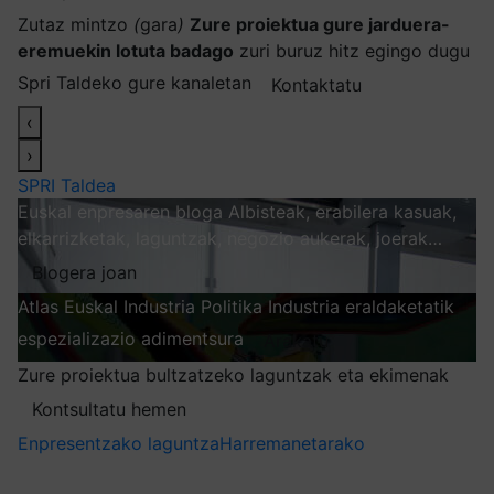
Zutaz mintzo
(
gara
)
Zure proiektua gure jarduera-
eremuekin lotuta badago
zuri buruz hitz egingo dugu
Spri Taldeko gure kanaletan
Kontaktatu
‹
›
SPRI Taldea
Euskal enpresaren bloga
Albisteak, erabilera kasuak,
elkarrizketak, laguntzak, negozio aukerak, joerak…
Blogera joan
Atlas
Euskal Industria Politika
Industria eraldaketatik
espezializazio adimentsura
Arakatu
Zure proiektua bultzatzeko laguntzak eta ekimenak
Kontsultatu hemen
Enpresentzako laguntza
Harremanetarako
Nire harpidetzak