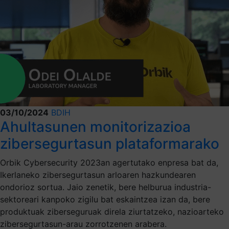
03/10/2024
BDIH
Ahultasunen monitorizazioa
zibersegurtasun plataformarako
Orbik Cybersecurity 2023an agertutako enpresa bat da,
Ikerlaneko zibersegurtasun arloaren hazkundearen
ondorioz sortua. Jaio zenetik, bere helburua industria-
sektoreari kanpoko zigilu bat eskaintzea izan da, bere
produktuak ziberseguruak direla ziurtatzeko, nazioarteko
zibersegurtasun-arau zorrotzenen arabera.