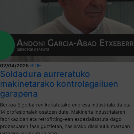
02/04/2025
BDIH
Soldadura aurreratuko
makinetarako kontrolagailuen
garapena
Berkoa Elgoibarren kokatutako enpresa industriala da eta
14 profesionalek osatzen dute. Makineria industrialaren
fabrikazioan eta retrofitting-ean espezializatuta dago
prozesuaren fase guztietan, hasierako diseinutik martxan
jartzeko momentura arte.