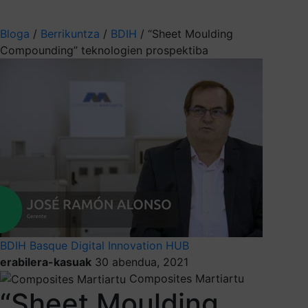
Aukeratu jaso nahi duzun informazioa
Bloga
/
Berrikuntza
/
BDIH
/
“Sheet Moulding
Compounding” teknologien prospektiba
BDIH
Basque Digital Innovation HUB
erabilera-kasuak
30 abendua, 2021
Composites Martiartu
“Sheet Moulding