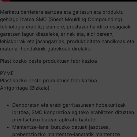
Merkatu berrietara sartzea eta gaitasun eta produktu
gehiago izatea SMC (Sheet Moulding Compounding)
teknologia erabiliz; izan ere, prestazio handiko osagaiak
garatzen lagun diezaieke, arinak eta, aldi berean,
lehiakorrak eta jasangarriak, produktibitate handikoak eta
material-hondakinik gabekoak direlako.
Plastikozko beste produktuen fabrikazioa
PYME
Plastikozko beste produktuen fabrikazioa
Arrigorriaga (Bizkaia)
Denboretan eta erabilgarritasunean hobekuntzak
lortzea, SMC konprezioa egiteko erabiltzen dituzten
prentsetako batean aplikatu baitute.
Mantentze-lanei buruzko datuak jasotzea,
prebentziozko mantentze-lanetatik mantentze