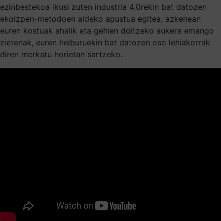
ezinbestekoa ikusi zuten industria 4.0rekin bat datozen
ekoizpen-metodoen aldeko apustua egitea, azkenean
euren kostuak ahalik eta gehien doitzeko aukera emango
zietenak, euren helburuekin bat datozen oso lehiakorrak
diren merkatu horietan sartzeko.