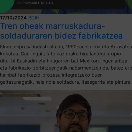
17/10/2024
BDIH
Tren oheak marruskadura-
soldaduraren bidez fabrikatzea
Ekide enpresa industriala da, 1990ean sortua eta Arrasaten
kokatua. Gaur egun, fabrikaziorako hiru lantegi propio
ditu, bi Euskadin eta hirugarren bat Mexikon. Ingeniaritza
eta fabrikazio-zerbitzuengatik nabarmentzen da, batez ere
hainbat fabrikazio-prozesu integratzeko duen
gaitasunagatik, hala nola soldadura, itsasgarria eta pintura.