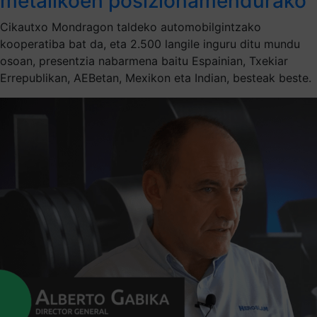
metalikoen posizionamendurako
Cikautxo Mondragon taldeko automobilgintzako
kooperatiba bat da, eta 2.500 langile inguru ditu mundu
osoan, presentzia nabarmena baitu Espainian, Txekiar
Errepublikan, AEBetan, Mexikon eta Indian, besteak beste.