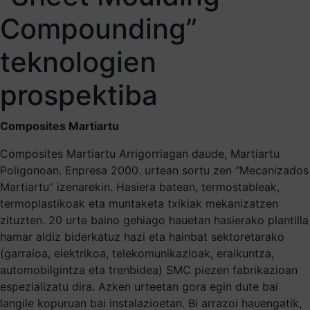
Compounding”
teknologien
prospektiba
Composites Martiartu
Composites Martiartu Arrigorriagan daude, Martiartu
Poligonoan. Enpresa 2000. urtean sortu zen “Mecanizados
Martiartu” izenarekin. Hasiera batean, termostableak,
termoplastikoak eta muntaketa txikiak mekanizatzen
zituzten. 20 urte baino gehiago hauetan hasierako plantilla
hamar aldiz biderkatuz hazi eta hainbat sektoretarako
(garraioa, elektrikoa, telekomunikazioak, eraikuntza,
automobilgintza eta trenbidea) SMC piezen fabrikazioan
espezializatu dira. Azken urteetan gora egin dute bai
langile kopuruan bai instalazioetan. Bi arrazoi hauengatik,