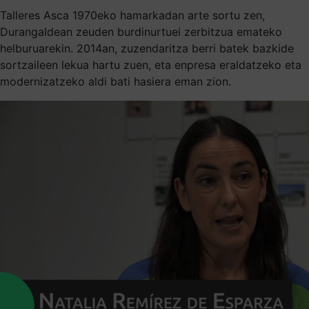
Talleres Asca 1970eko hamarkadan arte sortu zen,
Durangaldean zeuden burdinurtuei zerbitzua emateko
helburuarekin. 2014an, zuzendaritza berri batek bazkide
sortzaileen lekua hartu zuen, eta enpresa eraldatzeko eta
modernizatzeko aldi bati hasiera eman zion.