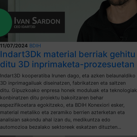
11/07/2024
BDIH
Indart3Dk material berriak gehitu
ditu 3D inprimaketa-prozesuetan
Indart3D kooperatiba Irunen dago, eta azken belaunaldiko
3D inprimagailuak diseinatzen, fabrikatzen eta saltzen
ditu. Gipuzkoako enpresa honek moduluak eta teknologiak
konbinatzen ditu proiektu bakoitzaren behar
espezifikoetara egokitzeko, eta BDIH Konexiori esker,
material metaliko eta zeramiko berrien azterketan eta
analisian sakondu ahal izan du, medikuntza edo
automozioa bezalako sektoreek eskatzen dituzten...