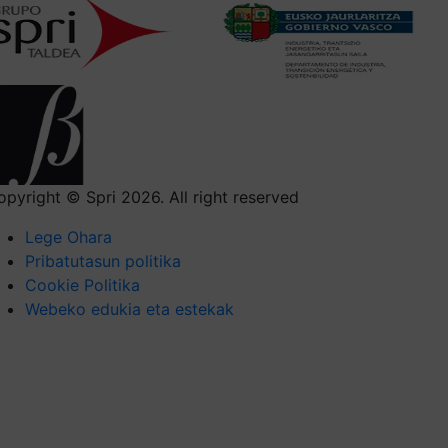
opyright © Spri 2026. All right reserved
Lege Ohara
Pribatutasun politika
Cookie Politika
Webeko edukia eta estekak