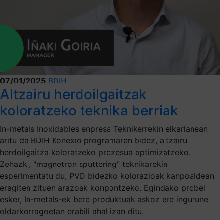
07/01/2025
BDIH
Altzairu herdoilgaitzak
koloratzeko teknika berriak
In-metals Inoxidables enpresa Teknikerrekin elkarlanean
aritu da BDIH Konexio programaren bidez, altzairu
herdoilgaitza koloratzeko prozesua optimizatzeko.
Zehazki, "magnetron sputtering" teknikarekin
esperimentatu du, PVD bidezko kolorazioak kanpoaldean
eragiten zituen arazoak konpontzeko. Egindako probei
esker, In-metals-ek bere produktuak askoz ere ingurune
oldarkorragoetan erabili ahal izan ditu.