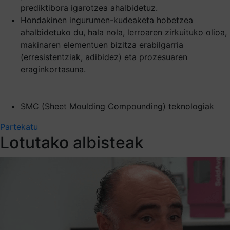
prediktibora igarotzea ahalbidetuz.
Hondakinen ingurumen-kudeaketa hobetzea
ahalbidetuko du, hala nola, lerroaren zirkuituko olioa,
makinaren elementuen bizitza erabilgarria
(erresistentziak, adibidez) eta prozesuaren
eraginkortasuna.
SMC (Sheet Moulding Compounding) teknologiak
Partekatu
Lotutako albisteak