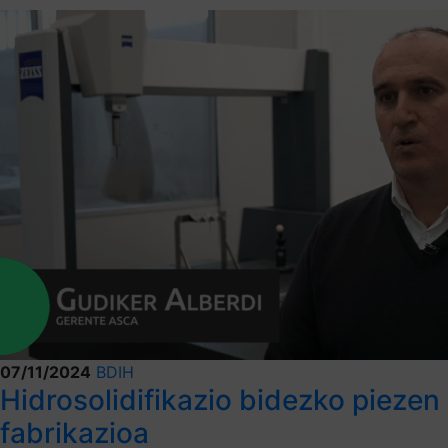
07/11/2024
BDIH
Hidrosolidifikazio bidezko piezen
fabrikazioa