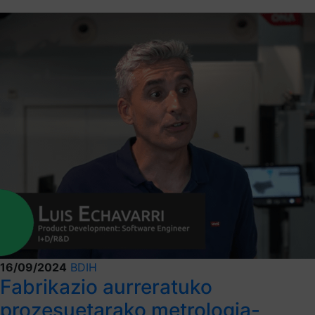
16/09/2024
BDIH
Fabrikazio aurreratuko
prozesuetarako metrologia-