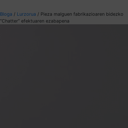
Aukeratu jaso nahi duzun informazioa
Bloga
/
Lurzorua
/
Pieza malguen fabrikazioaren bidezko
“Chatter” efektuaren ezabapena