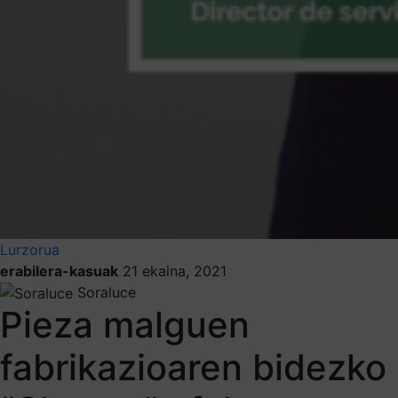
Lurzorua
erabilera-kasuak
21 ekaina, 2021
Soraluce
Pieza malguen
fabrikazioaren bidezko