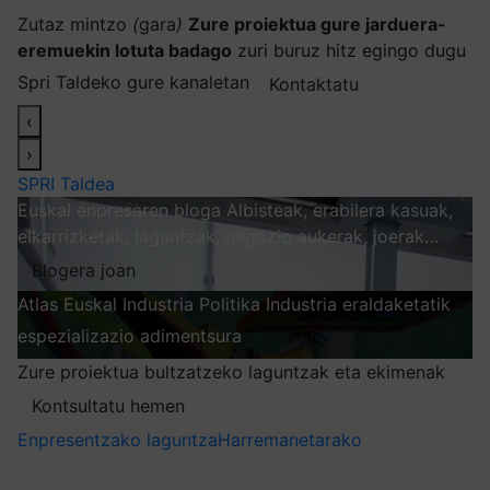
Zutaz mintzo
(
gara
)
Zure proiektua gure jarduera-
eremuekin lotuta badago
zuri buruz hitz egingo dugu
Spri Taldeko gure kanaletan
Kontaktatu
‹
›
SPRI Taldea
Euskal enpresaren bloga
Albisteak, erabilera kasuak,
elkarrizketak, laguntzak, negozio aukerak, joerak…
Blogera joan
Atlas
Euskal Industria Politika
Industria eraldaketatik
espezializazio adimentsura
Arakatu
Zure proiektua bultzatzeko laguntzak eta ekimenak
Kontsultatu hemen
Enpresentzako laguntza
Harremanetarako
Nire harpidetzak