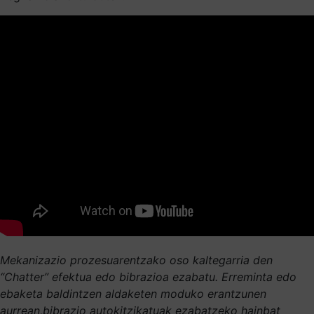
Mekanizazio prozesuarentzako oso kaltegarria den
“Chatter” efektua edo bibrazioa ezabatu. Erreminta edo
ebaketa baldintzen aldaketen moduko erantzunen
aurrean,bibrazio autokitzikatuak ezabatzeko hainbat