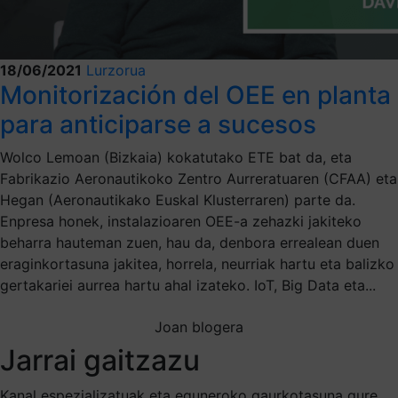
18/06/2021
Lurzorua
Monitorización del OEE en planta
para anticiparse a sucesos
Wolco Lemoan (Bizkaia) kokatutako ETE bat da, eta
Fabrikazio Aeronautikoko Zentro Aurreratuaren (CFAA) eta
Hegan (Aeronautikako Euskal Klusterraren) parte da.
Enpresa honek, instalazioaren OEE-a zehazki jakiteko
beharra hauteman zuen, hau da, denbora errealean duen
eraginkortasuna jakitea, horrela, neurriak hartu eta balizko
gertakariei aurrea hartu ahal izateko. IoT, Big Data eta...
Joan blogera
Jarrai gaitzazu
Kanal espezializatuak eta eguneroko gaurkotasuna gure