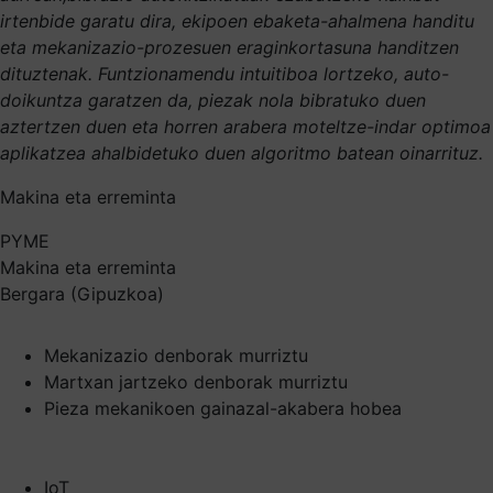
irtenbide garatu dira, ekipoen ebaketa-ahalmena handitu
eta mekanizazio-prozesuen eraginkortasuna handitzen
dituztenak. Funtzionamendu intuitiboa lortzeko, auto-
doikuntza garatzen da, piezak nola bibratuko duen
aztertzen duen eta horren arabera moteltze-indar optimoa
aplikatzea ahalbidetuko duen algoritmo batean oinarrituz.
Makina eta erreminta
PYME
Makina eta erreminta
Bergara (Gipuzkoa)
Mekanizazio denborak murriztu
Martxan jartzeko denborak murriztu
Pieza mekanikoen gainazal-akabera hobea
IoT