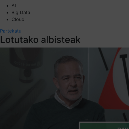
AI
Big Data
Cloud
Partekatu
Lotutako albisteak