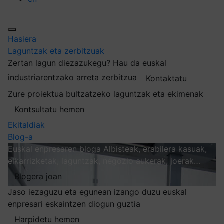
Hasiera
Laguntzak eta zerbitzuak
Zertan lagun diezazukegu?
Hau da euskal
industriarentzako arreta zerbitzua
Kontaktatu
Zure proiektua bultzatzeko laguntzak eta ekimenak
Kontsultatu hemen
Ekitaldiak
Blog-a
Euskal enpresaren bloga
Albisteak, erabilera kasuak,
elkarrizketak, laguntzak, negozio aukerak, joerak…
Blogera joan
Jaso iezaguzu eta egunean izango duzu euskal
enpresari eskaintzen diogun guztia
Harpidetu hemen