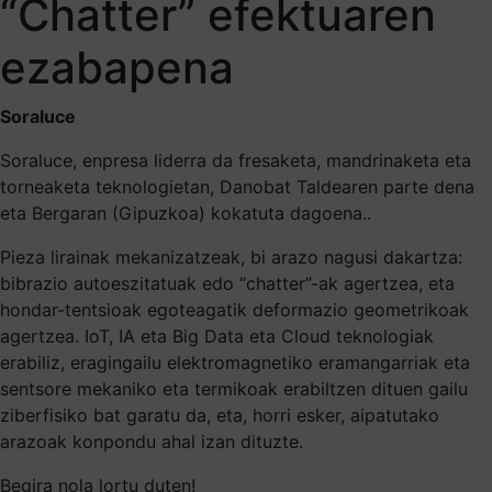
“Chatter” efektuaren
ezabapena
Soraluce
Soraluce, enpresa liderra da fresaketa, mandrinaketa eta
torneaketa teknologietan, Danobat Taldearen parte dena
eta Bergaran (Gipuzkoa) kokatuta dagoena..
Pieza lirainak mekanizatzeak, bi arazo nagusi dakartza:
bibrazio autoeszitatuak edo “chatter”-ak agertzea, eta
hondar-tentsioak egoteagatik deformazio geometrikoak
agertzea. IoT, IA eta Big Data eta Cloud teknologiak
erabiliz, eragingailu elektromagnetiko eramangarriak eta
sentsore mekaniko eta termikoak erabiltzen dituen gailu
ziberfisiko bat garatu da, eta, horri esker, aipatutako
arazoak konpondu ahal izan dituzte.
Begira nola lortu duten!