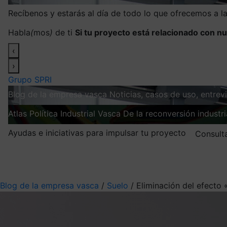
Recíbenos y estarás al día de todo lo que ofrecemos a 
Habla
(
mos
)
de ti
Si tu proyecto está relacionado con nu
‹
›
Grupo SPRI
Blog de la empresa vasca
Noticias, casos de uso, entre
Atlas
Política Industrial Vasca
De la reconversión industria
Ayudas e iniciativas para impulsar tu proyecto
Consult
Mis suscripciones
Elige la información que quieres recibir
Blog de la empresa vasca
/
Suelo
/
Eliminación del efecto 