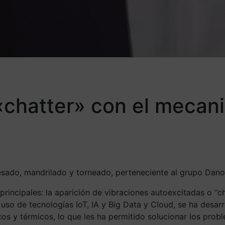
 «chatter» con el mecan
resado, mandrilado y torneado, perteneciente al grupo Dan
rincipales: la aparición de vibraciones autoexcitadas o “c
 uso de tecnologías IoT, IA y Big Data y Cloud, se ha desar
os y térmicos, lo que les ha permitido solucionar los pro