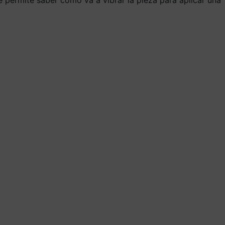
e permite saber cómo va a vibrar la pieza para aplicar una