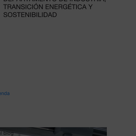
enda
al blog