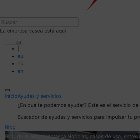
La empresa vasca está aquí
|
eu
es
en
Inicio
Ayudas y servicios
¿En que te podemos ayudar?
Este es el servicio d
Buscador de ayudas y servicios para impulsar tu p
Blog
Blog de la empresa vasca
Noticias, casos de uso, entre