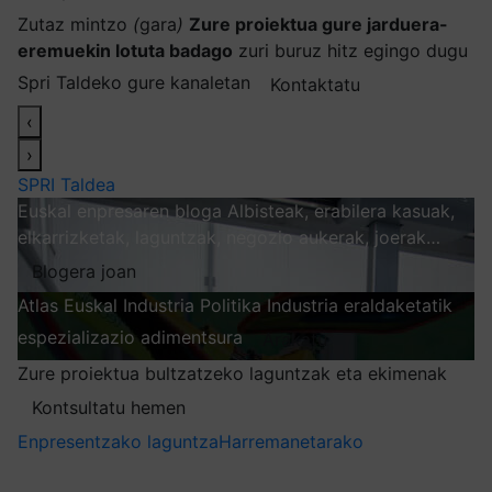
Zutaz mintzo
(
gara
)
Zure proiektua gure jarduera-
eremuekin lotuta badago
zuri buruz hitz egingo dugu
Spri Taldeko gure kanaletan
Kontaktatu
‹
›
SPRI Taldea
Euskal enpresaren bloga
Albisteak, erabilera kasuak,
elkarrizketak, laguntzak, negozio aukerak, joerak…
Blogera joan
Atlas
Euskal Industria Politika
Industria eraldaketatik
espezializazio adimentsura
Arakatu
Zure proiektua bultzatzeko laguntzak eta ekimenak
Kontsultatu hemen
Enpresentzako laguntza
Harremanetarako
Nire harpidetzak