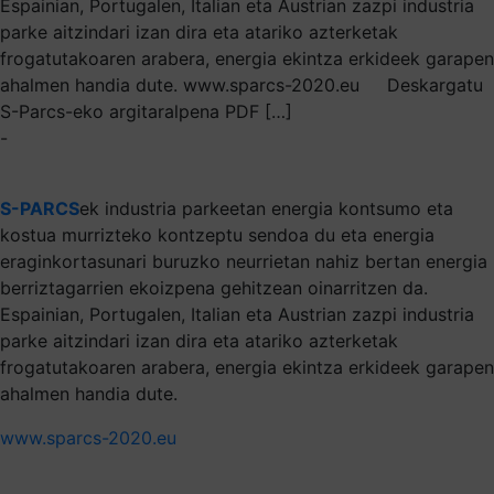
Espainian, Portugalen, Italian eta Austrian zazpi industria
parke aitzindari izan dira eta atariko azterketak
frogatutakoaren arabera, energia ekintza erkideek garapen
ahalmen handia dute. www.sparcs-2020.eu Deskargatu
S-Parcs-eko argitaralpena PDF […]
-
S-PARCS
ek industria parkeetan energia kontsumo eta
kostua murrizteko kontzeptu sendoa du eta energia
eraginkortasunari buruzko neurrietan nahiz bertan energia
berriztagarrien ekoizpena gehitzean oinarritzen da.
Espainian, Portugalen, Italian eta Austrian zazpi industria
parke aitzindari izan dira eta atariko azterketak
frogatutakoaren arabera, energia ekintza erkideek garapen
ahalmen handia dute.
www.sparcs-2020.eu