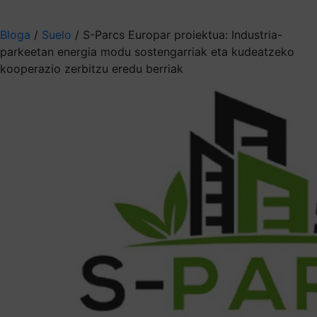
Aukeratu jaso nahi duzun informazioa
Bloga
/
Suelo
/
S-Parcs Europar proiektua: Industria-
parkeetan energia modu sostengarriak eta kudeatzeko
kooperazio zerbitzu eredu berriak