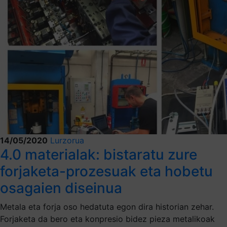
14/05/2020
Lurzorua
4.0 materialak: bistaratu zure
forjaketa-prozesuak eta hobetu
osagaien diseinua
Metala eta forja oso hedatuta egon dira historian zehar.
Forjaketa da bero eta konpresio bidez pieza metalikoak