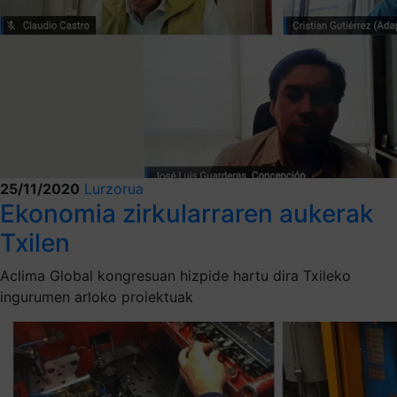
25/11/2020
Lurzorua
Ekonomia zirkularraren aukerak
Txilen
Aclima Global kongresuan hizpide hartu dira Txileko
ingurumen arloko proiektuak