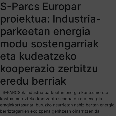
S-Parcs Europar
proiektua: Industria-
parkeetan energia
modu sostengarriak
eta kudeatzeko
kooperazio zerbitzu
eredu berriak
S-PARCSek industria parkeetan energia kontsumo eta
kostua murrizteko kontzeptu sendoa du eta energia
eraginkortasunari buruzko neurrietan nahiz bertan energia
berriztagarrien ekoizpena gehitzean oinarritzen da.