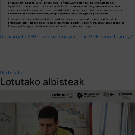
Deskargatu S-Parcs-eko argitaralpena PDF formatoan
Partekatu
Lotutako albisteak