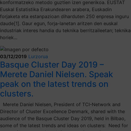
konformatzeko metodo guztien izen generikoa. EUSTAT
Euskal Estatistika Erakundearen arabera, Euskadin
forjaketa eta estanpazioan diharduten 250 enpresa inguru
daude[1]. Gaur egun, forja-lanetan aritzen den euskal
industriak interes handia du teknika berritzaileetan; teknika
horiek...
03/12/2019
Lurzorua
Basque Cluster Day 2019 –
Merete Daniel Nielsen. Speak
peak on the latest trends on
clusters.
Merete Daniel Nielsen, President of TCI-Network and
Director of Cluster Excellence Denmark, shared with the
audience of the Basque Cluster Day 2019, held in Bilbao,
some of the latest trends and ideas on clusters: Need for