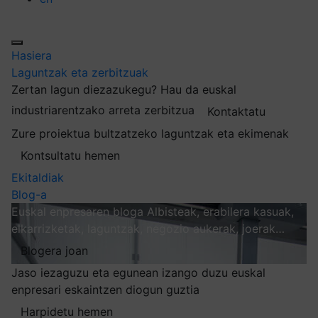
Hasiera
Laguntzak eta zerbitzuak
Zertan lagun diezazukegu?
Hau da euskal
industriarentzako arreta zerbitzua
Kontaktatu
Zure proiektua bultzatzeko laguntzak eta ekimenak
Kontsultatu hemen
Ekitaldiak
Blog-a
Euskal enpresaren bloga
Albisteak, erabilera kasuak,
elkarrizketak, laguntzak, negozio aukerak, joerak…
Blogera joan
Jaso iezaguzu eta egunean izango duzu euskal
enpresari eskaintzen diogun guztia
Harpidetu hemen