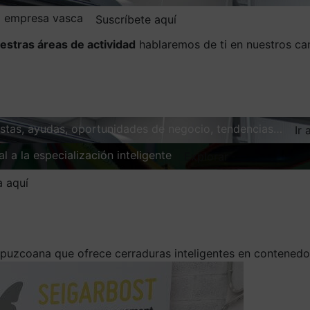
la empresa vasca
Suscríbete aquí
estras áreas de actividad
hablaremos de ti en nuestros ca
vistas, ayudas, oportunidades de negocio, tendencias…
Ir 
l a la especialización inteligente
Explorar
a aquí
ipuzcoana que ofrece cerraduras inteligentes en contenedo