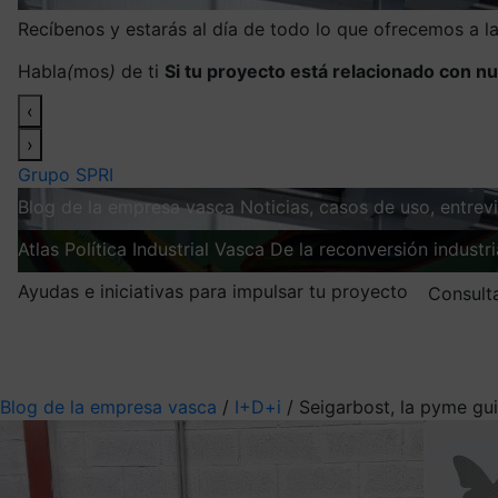
Recíbenos y estarás al día de todo lo que ofrecemos a 
Habla
(
mos
)
de ti
Si tu proyecto está relacionado con nu
‹
›
Grupo SPRI
Blog de la empresa vasca
Noticias, casos de uso, entre
Atlas
Política Industrial Vasca
De la reconversión industria
Ayudas e iniciativas para impulsar tu proyecto
Consult
Mis suscripciones
Elige la información que quieres recibir
Blog de la empresa vasca
/
I+D+i
/
Seigarbost, la pyme gu