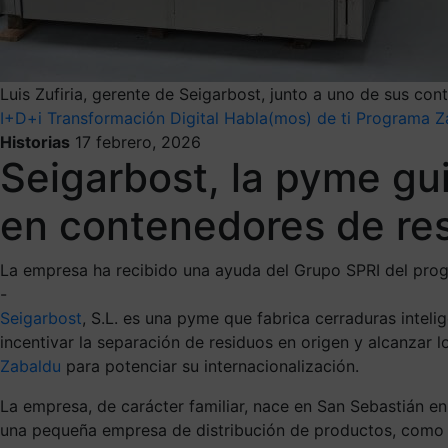
Luis Zufiria, gerente de Seigarbost, junto a uno de sus con
I+D+i
Transformación Digital
Habla(mos) de ti
Programa Z
Historias
17 febrero, 2026
Seigarbost, la pyme gu
en contenedores de re
La empresa ha recibido una ayuda del Grupo SPRI del prog
-
Seigarbost
, S.L. es una pyme que fabrica cerraduras intel
incentivar la separación de residuos en origen y alcanzar l
Zabaldu
para potenciar su internacionalización.
La empresa, de carácter familiar, nace en San Sebastián en
una pequeña empresa de distribución de productos, como 