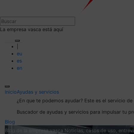
La empresa vasca está aquí
|
eu
es
en
Inicio
Ayudas y servicios
¿En que te podemos ayudar?
Este es el servicio d
Buscador de ayudas y servicios para impulsar tu p
Blog
Blog de la empresa vasca
Noticias, casos de uso, entre