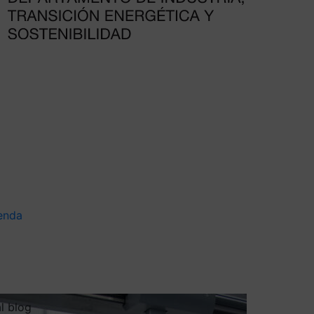
enda
al blog