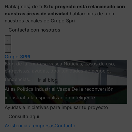
Habla
(
mos
)
de ti
Si tu proyecto está relacionado con
nuestras áreas de actividad
hablaremos de ti en
nuestros canales de Grupo Spri
Contacta con nosotros
‹
›
Grupo SPRI
Blog de la empresa vasca
Noticias, casos de uso,
entrevistas, ayudas, oportunidades de negocio,
tendencias…
Ir al blog
Atlas
Política Industrial Vasca
De la reconversión
industrial a la especialización inteligente
Explorar
Ayudas e iniciativas para impulsar tu proyecto
Consulta aquí
Asistencia a empresas
Contacto