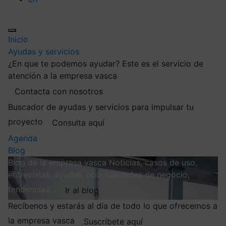
Inicio
Ayudas y servicios
¿En que te podemos ayudar?
Este es el servicio de
atención a la empresa vasca
Contacta con nosotros
Buscador de ayudas y servicios para impulsar tu
proyecto
Consulta aquí
Agenda
Blog
Blog de la empresa vasca
Noticias, casos de uso,
entrevistas, ayudas, oportunidades de negocio,
tendencias…
Ir al blog
Recíbenos y estarás al día de todo lo que ofrecemos a
la empresa vasca
Suscríbete aquí