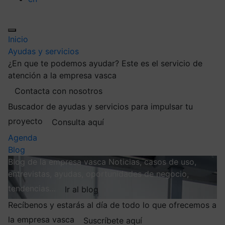
Inicio
Ayudas y servicios
¿En que te podemos ayudar?
Este es el servicio de
atención a la empresa vasca
Contacta con nosotros
Buscador de ayudas y servicios para impulsar tu
proyecto
Consulta aquí
Agenda
Blog
Blog de la empresa vasca
Noticias, casos de uso,
entrevistas, ayudas, oportunidades de negocio,
tendencias…
Ir al blog
Recíbenos y estarás al día de todo lo que ofrecemos a
la empresa vasca
Suscríbete aquí