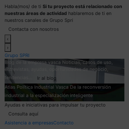
Habla
(
mos
)
de ti
Si tu proyecto está relacionado con
nuestras áreas de actividad
hablaremos de ti en
nuestros canales de Grupo Spri
Contacta con nosotros
‹
›
Grupo SPRI
Blog de la empresa vasca
Noticias, casos de uso,
entrevistas, ayudas, oportunidades de negocio,
tendencias…
Ir al blog
Atlas
Política Industrial Vasca
De la reconversión
industrial a la especialización inteligente
Explorar
Ayudas e iniciativas para impulsar tu proyecto
Consulta aquí
Asistencia a empresas
Contacto