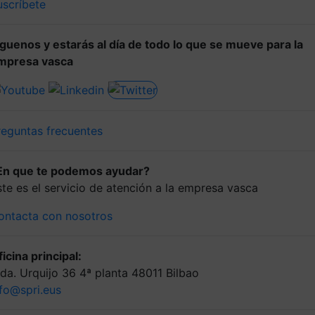
uscríbete
íguenos y estarás al día de todo lo que se mueve para la
mpresa vasca
reguntas frecuentes
En que te podemos ayudar?
ste es el servicio de atención a la empresa vasca
ontacta con nosotros
icina principal:
lda. Urquijo 36 4ª planta 48011 Bilbao
nfo@spri.eus