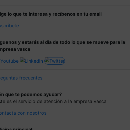
lige lo que te interesa y recíbenos en tu email
uscríbete
íguenos y estarás al día de todo lo que se mueve para la
mpresa vasca
reguntas frecuentes
En que te podemos ayudar?
ste es el servicio de atención a la empresa vasca
ontacta con nosotros
icina principal: