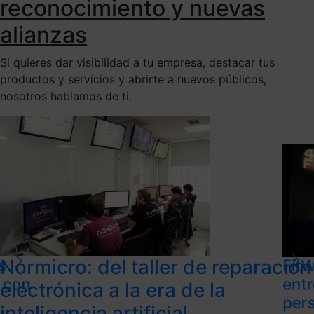
reconocimiento y nuevas
alianzas
Si quieres dar visibilidad a tu empresa, destacar tus
productos y servicios y abrirte a nuevos públicos,
nosotros hablamos de ti.
Normicro: del taller de reparación
s
FitW
l con
ent
electrónica a la era de la
per
inteligencia artificial