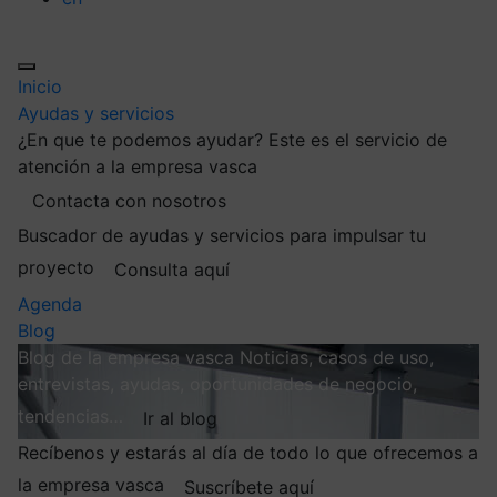
Inicio
Ayudas y servicios
¿En que te podemos ayudar?
Este es el servicio de
atención a la empresa vasca
Contacta con nosotros
Buscador de ayudas y servicios para impulsar tu
proyecto
Consulta aquí
Agenda
Blog
Blog de la empresa vasca
Noticias, casos de uso,
entrevistas, ayudas, oportunidades de negocio,
tendencias…
Ir al blog
Recíbenos y estarás al día de todo lo que ofrecemos a
la empresa vasca
Suscríbete aquí