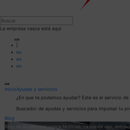
La empresa vasca está aquí
|
eu
es
en
Inicio
Ayudas y servicios
¿En que te podemos ayudar?
Este es el servicio d
Buscador de ayudas y servicios para impulsar tu p
Blog
Blog de la empresa vasca
Noticias, casos de uso, entre