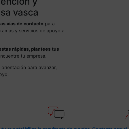
tención y
sa vasca
las vías de contacto
para
gramas y servicios de apoyo a
tas rápidas, plantees tus
encuentre tu empresa.
 orientación para avanzar,
poyo.
 tu cuenta
Utiliza la arquitecta de ayudas
Contacta con el