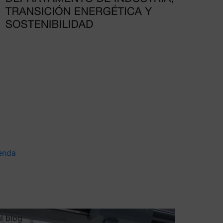
enda
al blog