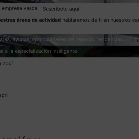
la empresa vasca
Suscríbete aquí
estras áreas de actividad
hablaremos de ti en nuestros ca
vistas, ayudas, oportunidades de negocio, tendencias…
Ir 
l a la especialización inteligente
Explorar
a aquí
spri