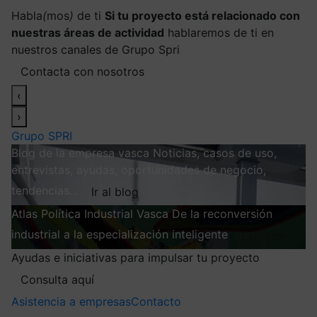
Habla
(
mos
)
de ti
Si tu proyecto está relacionado con
nuestras áreas de actividad
hablaremos de ti en
nuestros canales de Grupo Spri
Contacta con nosotros
‹
›
Grupo SPRI
Blog de la empresa vasca
Noticias, casos de uso,
entrevistas, ayudas, oportunidades de negocio,
tendencias…
Ir al blog
Atlas
Política Industrial Vasca
De la reconversión
industrial a la especialización inteligente
Explorar
Ayudas e iniciativas para impulsar tu proyecto
Consulta aquí
Asistencia a empresas
Contacto