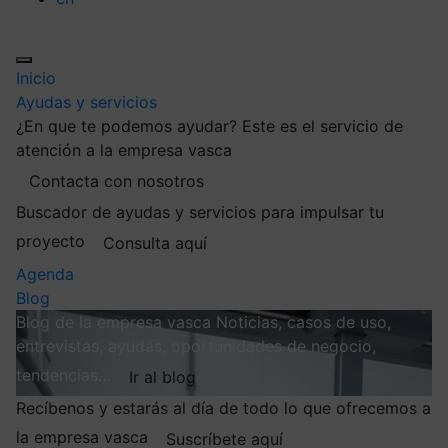
Inicio
Ayudas y servicios
¿En que te podemos ayudar?
Este es el servicio de
atención a la empresa vasca
Contacta con nosotros
Buscador de ayudas y servicios para impulsar tu
proyecto
Consulta aquí
Agenda
Blog
Blog de la empresa vasca
Noticias, casos de uso,
entrevistas, ayudas, oportunidades de negocio,
tendencias…
Ir al blog
Recíbenos y estarás al día de todo lo que ofrecemos a
la empresa vasca
Suscríbete aquí