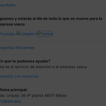
uscríbete
íguenos y estarás al día de todo lo que se mueve para la
mpresa vasca
reguntas frecuentes
En que te podemos ayudar?
ste es el servicio de atención a la empresa vasca
ontacta con nosotros
icina principal:
lda. Urquijo 36 4ª planta 48011 Bilbao
nfo@spri.eus