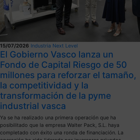
15/07/2026
Industria Next Level
El Gobierno Vasco lanza un
Fondo de Capital Riesgo de 50
millones para reforzar el tamaño,
la competitividad y la
transformación de la pyme
industrial vasca
Ya se ha realizado una primera operación que ha
posibilitado que la empresa Walter Pack, S.L. haya
completado con éxito una ronda de financiación. La
operación ha sido liderada por inversores privados