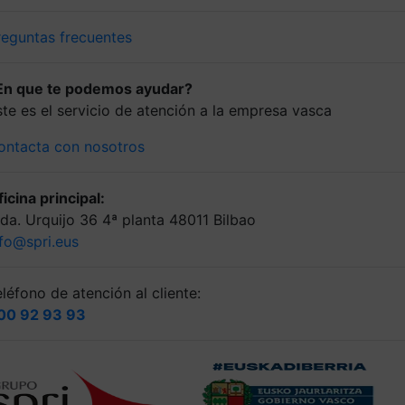
reguntas frecuentes
En que te podemos ayudar?
ste es el servicio de atención a la empresa vasca
ontacta con nosotros
icina principal:
lda. Urquijo 36 4ª planta 48011 Bilbao
nfo@spri.eus
léfono de atención al cliente:
00 92 93 93