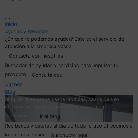
Inicio
Ayudas y servicios
¿En que te podemos ayudar?
Este es el servicio de
atención a la empresa vasca
Contacta con nosotros
Buscador de ayudas y servicios para impulsar tu
proyecto
Consulta aquí
Agenda
Blog
Blog de la empresa vasca
Noticias, casos de uso,
entrevistas, ayudas, oportunidades de negocio,
tendencias…
Ir al blog
Recíbenos y estarás al día de todo lo que ofrecemos a
la empresa vasca
Suscríbete aquí