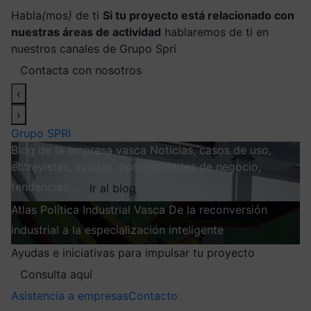
Habla
(
mos
)
de ti
Si tu proyecto está relacionado con
nuestras áreas de actividad
hablaremos de ti en
nuestros canales de Grupo Spri
Contacta con nosotros
‹
›
Grupo SPRI
Blog de la empresa vasca
Noticias, casos de uso,
entrevistas, ayudas, oportunidades de negocio,
tendencias…
Ir al blog
Atlas
Política Industrial Vasca
De la reconversión
industrial a la especialización inteligente
Explorar
Ayudas e iniciativas para impulsar tu proyecto
Consulta aquí
Asistencia a empresas
Contacto