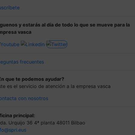
uscríbete
íguenos y estarás al día de todo lo que se mueve para la
mpresa vasca
reguntas frecuentes
En que te podemos ayudar?
ste es el servicio de atención a la empresa vasca
ontacta con nosotros
icina principal:
lda. Urquijo 36 4ª planta 48011 Bilbao
nfo@spri.eus