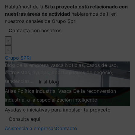
Habla
(
mos
)
de ti
Si tu proyecto está relacionado con
nuestras áreas de actividad
hablaremos de ti en
nuestros canales de Grupo Spri
Contacta con nosotros
‹
›
Grupo SPRI
Blog de la empresa vasca
Noticias, casos de uso,
entrevistas, ayudas, oportunidades de negocio,
tendencias…
Ir al blog
Atlas
Política Industrial Vasca
De la reconversión
industrial a la especialización inteligente
Explorar
Ayudas e iniciativas para impulsar tu proyecto
Consulta aquí
Asistencia a empresas
Contacto