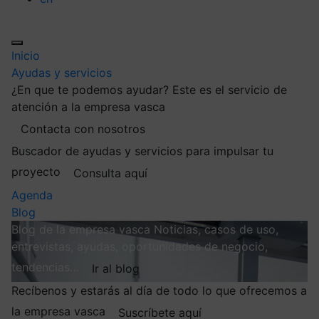
Inicio
Ayudas y servicios
¿En que te podemos ayudar?
Este es el servicio de
atención a la empresa vasca
Contacta con nosotros
Buscador de ayudas y servicios para impulsar tu
proyecto
Consulta aquí
Agenda
Blog
Blog de la empresa vasca
Noticias, casos de uso,
entrevistas, ayudas, oportunidades de negocio,
tendencias…
Ir al blog
Recíbenos y estarás al día de todo lo que ofrecemos a
la empresa vasca
Suscríbete aquí