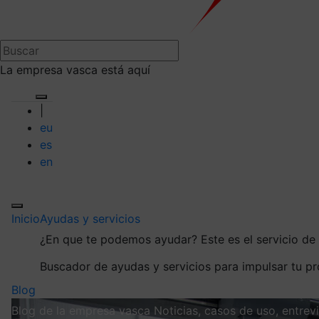
La empresa vasca está aquí
|
eu
es
en
Inicio
Ayudas y servicios
¿En que te podemos ayudar?
Este es el servicio d
Buscador de ayudas y servicios para impulsar tu p
Blog
Blog de la empresa vasca
Noticias, casos de uso, entre