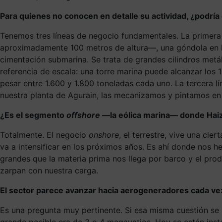
Para quienes no conocen en detalle su actividad, ¿podr
Tenemos tres líneas de negocio fundamentales. La primera
aproximadamente 100 metros de altura—, una góndola en la p
cimentación submarina. Se trata de grandes cilindros metá
referencia de escala: una torre marina puede alcanzar los 
pesar entre 1.600 y 1.800 toneladas cada uno. La tercera 
nuestra planta de Agurain, las mecanizamos y pintamos en I
¿Es el segmento
offshore
—la eólica marina— donde Haiz
Totalmente. El negocio
onshore
, el terrestre, vive una ci
va a intensificar en los próximos años. Es ahí donde nos h
grandes que la materia prima nos llega por barco y el pro
zarpan con nuestra carga.
El sector parece avanzar hacia aerogeneradores cada vez
Es una pregunta muy pertinente. Si esa misma cuestión se 
grande posible era de 3 o 4 megavatios. Hoy se están ins