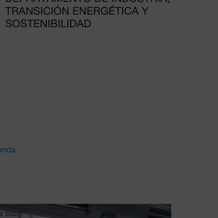
enda
al blog