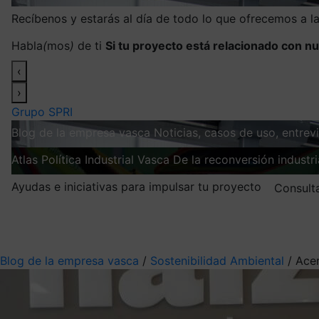
Recíbenos y estarás al día de todo lo que ofrecemos a 
Habla
(
mos
)
de ti
Si tu proyecto está relacionado con nu
‹
›
Grupo SPRI
Blog de la empresa vasca
Noticias, casos de uso, entre
Atlas
Política Industrial Vasca
De la reconversión industria
Ayudas e iniciativas para impulsar tu proyecto
Consult
Mis suscripciones
Elige la información que quieres recibir
Blog de la empresa vasca
/
Sostenibilidad Ambiental
/
Acer