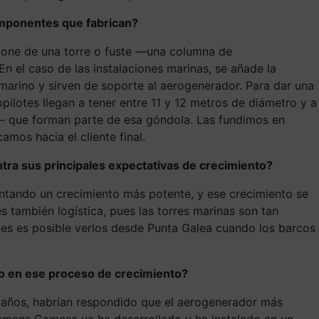
omponentes que fabrican?
mpone de una torre o fuste —una columna de
n el caso de las instalaciones marinas, se añade la
 marino y sirven de soporte al aerogenerador. Para dar una
pilotes llegan a tener entre 11 y 12 metros de diámetro y a
es— que forman parte de esa góndola. Las fundimos en
mos hacia el cliente final.
ra sus principales expectativas de crecimiento?
imentando un crecimiento más potente, y ese crecimiento se
 también logística, pues las torres marinas son tan
nes es posible verlos desde Punta Galea cuando los barcos
co en ese proceso de crecimiento?
0 años, habrían respondido que el aerogenerador más
emens Gamesa ya ha desarrollado y ha instalado en un