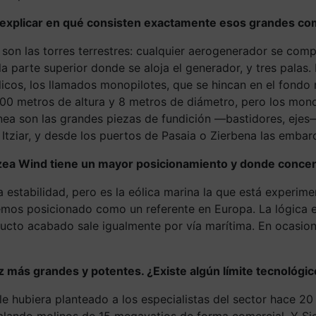
ía explicar en qué consisten exactamente esos grandes c
 son las torres terrestres: cualquier aerogenerador se co
arte superior donde se aloja el generador, y tres palas. E
licos, los llamados monopilotes, que se hincan en el fondo
100 metros de altura y 8 metros de diámetro, pero los mono
línea son las grandes piezas de fundición —bastidores, ej
tziar, y desde los puertos de Pasaia o Zierbena las embarca
ea Wind tiene un mayor posicionamiento y donde concent
erta estabilidad, pero es la eólica marina la que está exper
emos posicionado como un referente en Europa. La lógica es
ducto acabado sale igualmente por vía marítima. En ocasio
 más grandes y potentes. ¿Existe algún límite tecnológi
le hubiera planteado a los especialistas del sector hace 2
talando molinos de 15 megavatios de forma comercial. Y Si