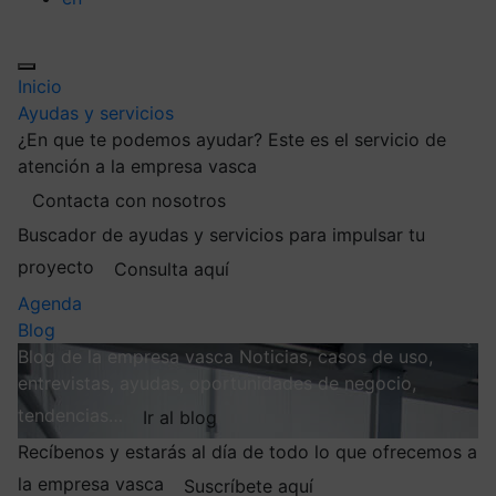
Inicio
Ayudas y servicios
¿En que te podemos ayudar?
Este es el servicio de
atención a la empresa vasca
Contacta con nosotros
Buscador de ayudas y servicios para impulsar tu
proyecto
Consulta aquí
Agenda
Blog
Blog de la empresa vasca
Noticias, casos de uso,
entrevistas, ayudas, oportunidades de negocio,
tendencias…
Ir al blog
Recíbenos y estarás al día de todo lo que ofrecemos a
la empresa vasca
Suscríbete aquí