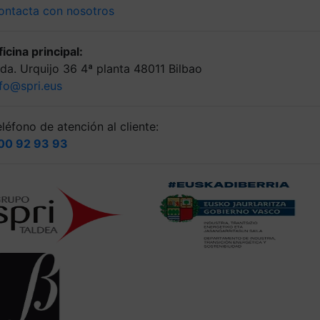
ontacta con nosotros
icina principal:
lda. Urquijo 36 4ª planta 48011 Bilbao
nfo@spri.eus
léfono de atención al cliente:
00 92 93 93