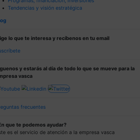
Programas, financiación, inversiones
Tendencias y visión estratégica
log
lige lo que te interesa y recíbenos en tu email
uscríbete
íguenos y estarás al día de todo lo que se mueve para la
mpresa vasca
reguntas frecuentes
En que te podemos ayudar?
ste es el servicio de atención a la empresa vasca