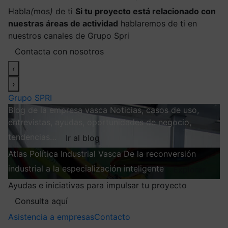
Habla
(
mos
)
de ti
Si tu proyecto está relacionado con
nuestras áreas de actividad
hablaremos de ti en
nuestros canales de Grupo Spri
Contacta con nosotros
‹
›
Grupo SPRI
Blog de la empresa vasca
Noticias, casos de uso,
entrevistas, ayudas, oportunidades de negocio,
tendencias…
Ir al blog
Atlas
Política Industrial Vasca
De la reconversión
industrial a la especialización inteligente
Explorar
Ayudas e iniciativas para impulsar tu proyecto
Consulta aquí
Asistencia a empresas
Contacto