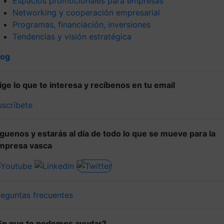
Espacios promocionales para empresas
Networking y cooperación empresarial
Programas, financiación, inversiones
Tendencias y visión estratégica
log
lige lo que te interesa y recíbenos en tu email
uscríbete
íguenos y estarás al día de todo lo que se mueve para la
mpresa vasca
reguntas frecuentes
En que te podemos ayudar?