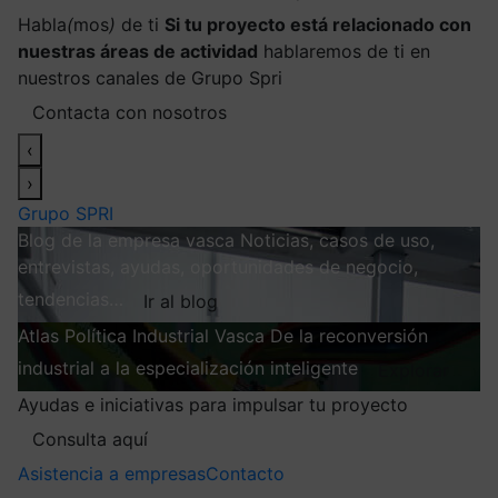
Habla
(
mos
)
de ti
Si tu proyecto está relacionado con
nuestras áreas de actividad
hablaremos de ti en
nuestros canales de Grupo Spri
Contacta con nosotros
‹
›
Grupo SPRI
Blog de la empresa vasca
Noticias, casos de uso,
entrevistas, ayudas, oportunidades de negocio,
tendencias…
Ir al blog
Atlas
Política Industrial Vasca
De la reconversión
industrial a la especialización inteligente
Explorar
Ayudas e iniciativas para impulsar tu proyecto
Consulta aquí
Asistencia a empresas
Contacto