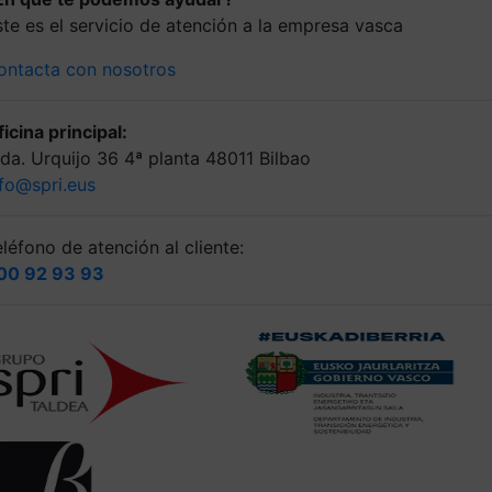
ste es el servicio de atención a la empresa vasca
ontacta con nosotros
icina principal:
lda. Urquijo 36 4ª planta 48011 Bilbao
nfo@spri.eus
léfono de atención al cliente:
00 92 93 93