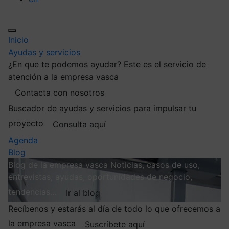
Inicio
Ayudas y servicios
¿En que te podemos ayudar?
Este es el servicio de
atención a la empresa vasca
Contacta con nosotros
Buscador de ayudas y servicios para impulsar tu
proyecto
Consulta aquí
Agenda
Blog
Blog de la empresa vasca
Noticias, casos de uso,
entrevistas, ayudas, oportunidades de negocio,
tendencias…
Ir al blog
Recíbenos y estarás al día de todo lo que ofrecemos a
la empresa vasca
Suscríbete aquí