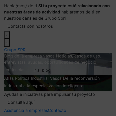
Habla
(
mos
)
de ti
Si tu proyecto está relacionado con
nuestras áreas de actividad
hablaremos de ti en
nuestros canales de Grupo Spri
Contacta con nosotros
‹
›
Grupo SPRI
Blog de la empresa vasca
Noticias, casos de uso,
entrevistas, ayudas, oportunidades de negocio,
tendencias…
Ir al blog
Atlas
Política Industrial Vasca
De la reconversión
industrial a la especialización inteligente
Explorar
Ayudas e iniciativas para impulsar tu proyecto
Consulta aquí
Asistencia a empresas
Contacto