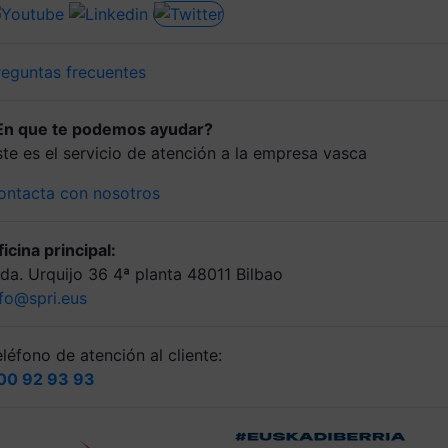
reguntas frecuentes
En que te podemos ayudar?
ste es el servicio de atención a la empresa vasca
ontacta con nosotros
icina principal:
lda. Urquijo 36 4ª planta 48011 Bilbao
nfo@spri.eus
léfono de atención al cliente:
00 92 93 93