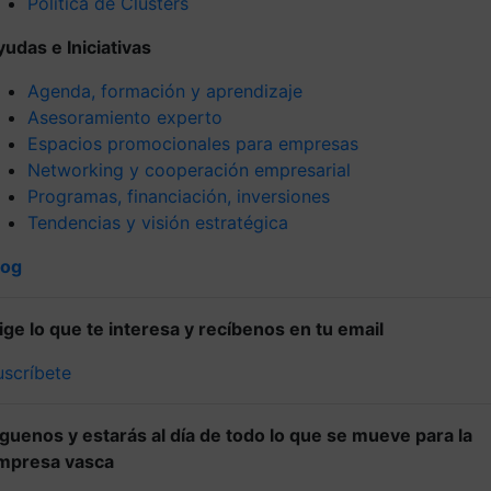
Política de Clústers
yudas e Iniciativas
Agenda, formación y aprendizaje
Asesoramiento experto
Espacios promocionales para empresas
Networking y cooperación empresarial
Programas, financiación, inversiones
Tendencias y visión estratégica
log
lige lo que te interesa y recíbenos en tu email
uscríbete
íguenos y estarás al día de todo lo que se mueve para la
mpresa vasca