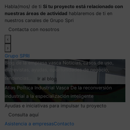
Habla
(
mos
)
de ti
Si tu proyecto está relacionado con
nuestras áreas de actividad
hablaremos de ti en
nuestros canales de Grupo Spri
Contacta con nosotros
‹
›
Grupo SPRI
Blog de la empresa vasca
Noticias, casos de uso,
entrevistas, ayudas, oportunidades de negocio,
tendencias…
Ir al blog
Atlas
Política Industrial Vasca
De la reconversión
industrial a la especialización inteligente
Explorar
Ayudas e iniciativas para impulsar tu proyecto
Consulta aquí
Asistencia a empresas
Contacto