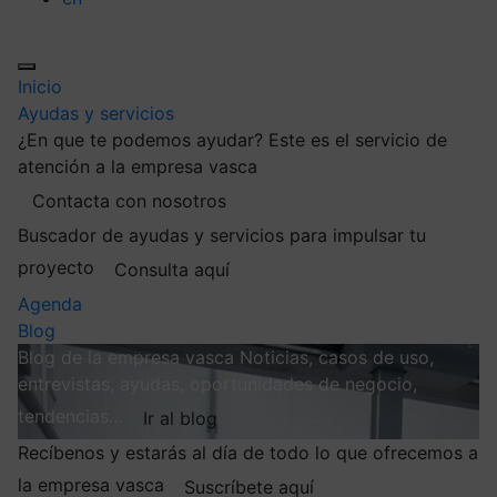
Inicio
Ayudas y servicios
¿En que te podemos ayudar?
Este es el servicio de
atención a la empresa vasca
Contacta con nosotros
Buscador de ayudas y servicios para impulsar tu
proyecto
Consulta aquí
Agenda
Blog
Blog de la empresa vasca
Noticias, casos de uso,
entrevistas, ayudas, oportunidades de negocio,
tendencias…
Ir al blog
Recíbenos y estarás al día de todo lo que ofrecemos a
la empresa vasca
Suscríbete aquí