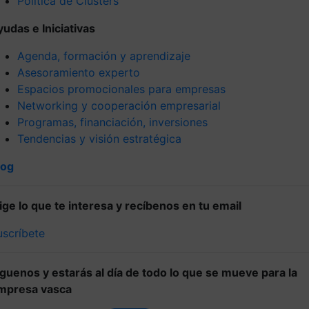
Política de Clústers
yudas e Iniciativas
Agenda, formación y aprendizaje
Asesoramiento experto
Espacios promocionales para empresas
Networking y cooperación empresarial
Programas, financiación, inversiones
Tendencias y visión estratégica
log
lige lo que te interesa y recíbenos en tu email
uscríbete
íguenos y estarás al día de todo lo que se mueve para la
mpresa vasca