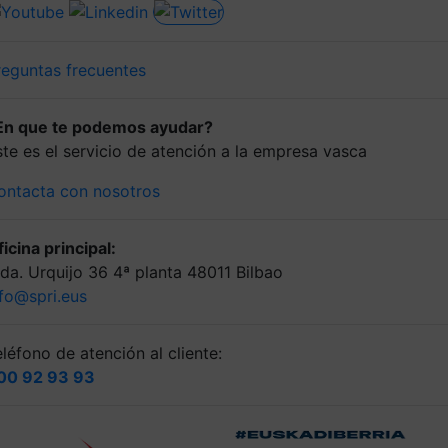
reguntas frecuentes
En que te podemos ayudar?
ste es el servicio de atención a la empresa vasca
ontacta con nosotros
icina principal:
lda. Urquijo 36 4ª planta 48011 Bilbao
nfo@spri.eus
léfono de atención al cliente:
00 92 93 93