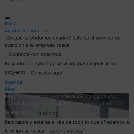
Inicio
Ayudas y servicios
¿En que te podemos ayudar?
Este es el servicio de
atención a la empresa vasca
Contacta con nosotros
Buscador de ayudas y servicios para impulsar tu
proyecto
Consulta aquí
Agenda
Blog
Blog de la empresa vasca
Noticias, casos de uso,
entrevistas, ayudas, oportunidades de negocio,
tendencias…
Ir al blog
Recíbenos y estarás al día de todo lo que ofrecemos a
la empresa vasca
Suscríbete aquí