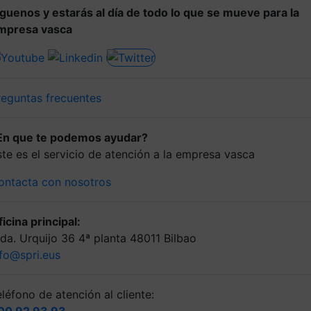
íguenos y estarás al día de todo lo que se mueve para la
mpresa vasca
reguntas frecuentes
En que te podemos ayudar?
ste es el servicio de atención a la empresa vasca
ontacta con nosotros
icina principal:
lda. Urquijo 36 4ª planta 48011 Bilbao
nfo@spri.eus
léfono de atención al cliente: