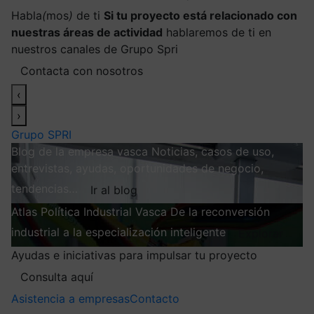
Habla
(
mos
)
de ti
Si tu proyecto está relacionado con
nuestras áreas de actividad
hablaremos de ti en
nuestros canales de Grupo Spri
Contacta con nosotros
‹
›
Grupo SPRI
Blog de la empresa vasca
Noticias, casos de uso,
entrevistas, ayudas, oportunidades de negocio,
tendencias…
Ir al blog
Atlas
Política Industrial Vasca
De la reconversión
industrial a la especialización inteligente
Explorar
Ayudas e iniciativas para impulsar tu proyecto
Consulta aquí
Asistencia a empresas
Contacto