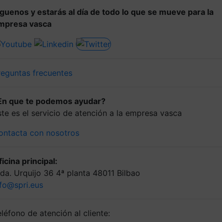
íguenos y estarás al día de todo lo que se mueve para la
mpresa vasca
reguntas frecuentes
En que te podemos ayudar?
ste es el servicio de atención a la empresa vasca
ontacta con nosotros
icina principal:
lda. Urquijo 36 4ª planta 48011 Bilbao
nfo@spri.eus
léfono de atención al cliente: