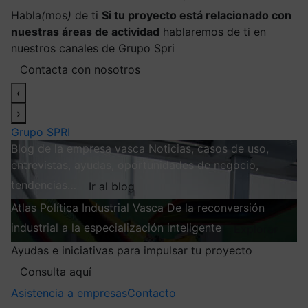
Habla
(
mos
)
de ti
Si tu proyecto está relacionado con
nuestras áreas de actividad
hablaremos de ti en
nuestros canales de Grupo Spri
Contacta con nosotros
‹
›
Grupo SPRI
Blog de la empresa vasca
Noticias, casos de uso,
entrevistas, ayudas, oportunidades de negocio,
tendencias…
Ir al blog
Atlas
Política Industrial Vasca
De la reconversión
industrial a la especialización inteligente
Explorar
Ayudas e iniciativas para impulsar tu proyecto
Consulta aquí
Asistencia a empresas
Contacto