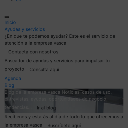
Inicio
Ayudas y servicios
¿En que te podemos ayudar?
Este es el servicio de
atención a la empresa vasca
Contacta con nosotros
Buscador de ayudas y servicios para impulsar tu
proyecto
Consulta aquí
Agenda
Blog
Blog de la empresa vasca
Noticias, casos de uso,
entrevistas, ayudas, oportunidades de negocio,
tendencias…
Ir al blog
Recíbenos y estarás al día de todo lo que ofrecemos a
la empresa vasca
Suscríbete aquí