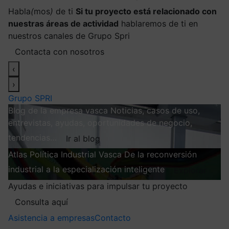
Habla
(
mos
)
de ti
Si tu proyecto está relacionado con
nuestras áreas de actividad
hablaremos de ti en
nuestros canales de Grupo Spri
Contacta con nosotros
‹
›
Grupo SPRI
Blog de la empresa vasca
Noticias, casos de uso,
entrevistas, ayudas, oportunidades de negocio,
tendencias…
Ir al blog
Atlas
Política Industrial Vasca
De la reconversión
industrial a la especialización inteligente
Explorar
Ayudas e iniciativas para impulsar tu proyecto
Consulta aquí
Asistencia a empresas
Contacto