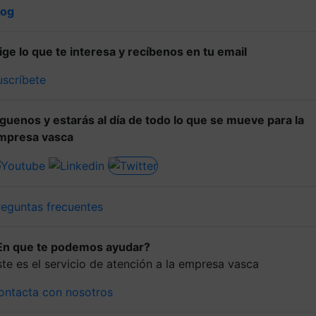
log
lige lo que te interesa y recíbenos en tu email
uscríbete
íguenos y estarás al día de todo lo que se mueve para la
mpresa vasca
reguntas frecuentes
En que te podemos ayudar?
ste es el servicio de atención a la empresa vasca
ontacta con nosotros