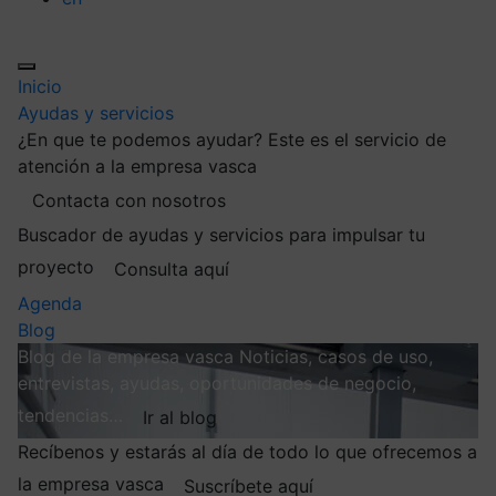
Inicio
Ayudas y servicios
¿En que te podemos ayudar?
Este es el servicio de
atención a la empresa vasca
Contacta con nosotros
Buscador de ayudas y servicios para impulsar tu
proyecto
Consulta aquí
Agenda
Blog
Blog de la empresa vasca
Noticias, casos de uso,
entrevistas, ayudas, oportunidades de negocio,
tendencias…
Ir al blog
Recíbenos y estarás al día de todo lo que ofrecemos a
la empresa vasca
Suscríbete aquí