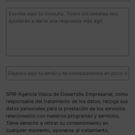
de
la
Escribe
iniciativa
aquí
o
tu
programa
consulta.
de
Todos
ayuda
(Obligatorio)
los
detalles
nos
ayudarán
a
Email
(Obligatorio)
darte
una
respuesta
más
SPRI-Agencia Vasca de Desarrollo Empresarial, como
ágil.
(Obligatorio)
responsable del tratamiento de los datos, recoge sus
datos personales para la prestación de los servicios
relacionados con nuestros programas y servicios.
Tiene derecho a retirar su consentimiento en
cualquier momento, oponerse al tratamiento,