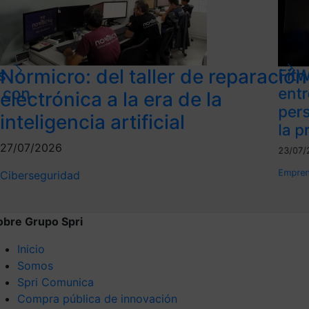
Normicro: del taller de reparación
s
FitW
l con
ent
electrónica a la era de la
per
inteligencia artificial
la p
27/07/2026
23/07/
Empren
Ciberseguridad
obre Grupo Spri
Inicio
Somos
Spri Comunica
Compra pública de innovación