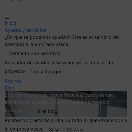
Inicio
Ayudas y servicios
¿En que te podemos ayudar?
Este es el servicio de
atención a la empresa vasca
Contacta con nosotros
Buscador de ayudas y servicios para impulsar tu
proyecto
Consulta aquí
Agenda
Blog
Blog de la empresa vasca
Noticias, casos de uso,
entrevistas, ayudas, oportunidades de negocio,
tendencias…
Ir al blog
Recíbenos y estarás al día de todo lo que ofrecemos a
la empresa vasca
Suscríbete aquí