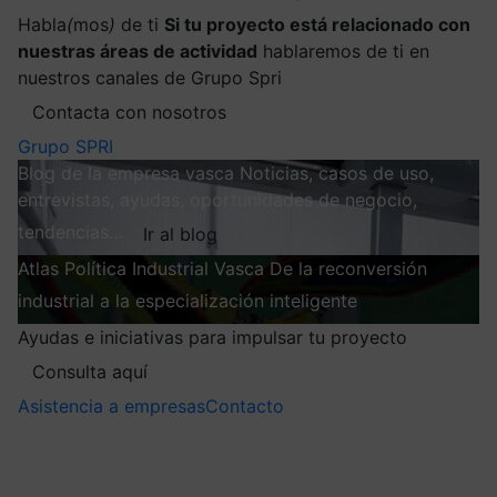
Habla
(
mos
)
de ti
Si tu proyecto está relacionado con
nuestras áreas de actividad
hablaremos de ti en
nuestros canales de Grupo Spri
Contacta con nosotros
Grupo SPRI
Blog de la empresa vasca
Noticias, casos de uso,
entrevistas, ayudas, oportunidades de negocio,
tendencias…
Ir al blog
Atlas
Política Industrial Vasca
De la reconversión
industrial a la especialización inteligente
Explorar
Ayudas e iniciativas para impulsar tu proyecto
Consulta aquí
Asistencia a empresas
Contacto
Mis suscripciones
Elige la información que quieres recibir