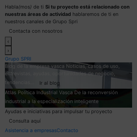
Habla
(
mos
)
de ti
Si tu proyecto está relacionado con
nuestras áreas de actividad
hablaremos de ti en
nuestros canales de Grupo Spri
Contacta con nosotros
‹
›
Grupo SPRI
Blog de la empresa vasca
Noticias, casos de uso,
entrevistas, ayudas, oportunidades de negocio,
tendencias…
Ir al blog
Atlas
Política Industrial Vasca
De la reconversión
industrial a la especialización inteligente
Explorar
Ayudas e iniciativas para impulsar tu proyecto
Consulta aquí
Asistencia a empresas
Contacto