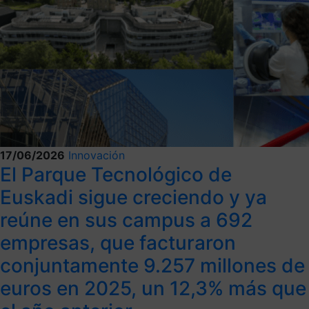
17/06/2026
Innovación
El Parque Tecnológico de
Euskadi sigue creciendo y ya
reúne en sus campus a 692
empresas, que facturaron
conjuntamente 9.257 millones de
euros en 2025, un 12,3% más que