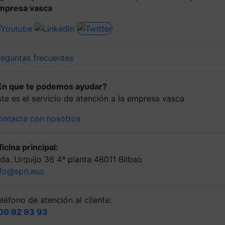
mpresa vasca
reguntas frecuentes
En que te podemos ayudar?
ste es el servicio de atención a la empresa vasca
ontacta con nosotros
icina principal:
lda. Urquijo 36 4ª planta 48011 Bilbao
nfo@spri.eus
léfono de atención al cliente:
00 92 93 93