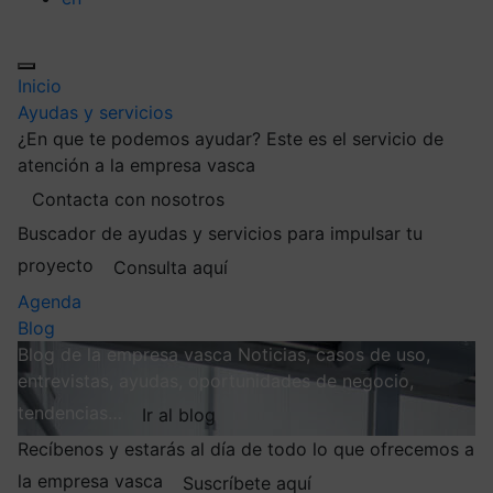
Inicio
Ayudas y servicios
¿En que te podemos ayudar?
Este es el servicio de
atención a la empresa vasca
Contacta con nosotros
Buscador de ayudas y servicios para impulsar tu
proyecto
Consulta aquí
Agenda
Blog
Blog de la empresa vasca
Noticias, casos de uso,
entrevistas, ayudas, oportunidades de negocio,
tendencias…
Ir al blog
Recíbenos y estarás al día de todo lo que ofrecemos a
la empresa vasca
Suscríbete aquí