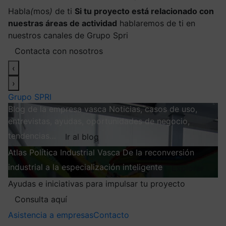
Habla
(
mos
)
de ti
Si tu proyecto está relacionado con
nuestras áreas de actividad
hablaremos de ti en
nuestros canales de Grupo Spri
Contacta con nosotros
‹
›
Grupo SPRI
Blog de la empresa vasca
Noticias, casos de uso,
entrevistas, ayudas, oportunidades de negocio,
tendencias…
Ir al blog
Atlas
Política Industrial Vasca
De la reconversión
industrial a la especialización inteligente
Explorar
Ayudas e iniciativas para impulsar tu proyecto
Consulta aquí
Asistencia a empresas
Contacto