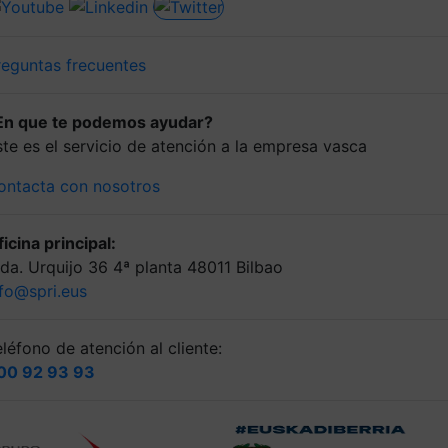
reguntas frecuentes
En que te podemos ayudar?
ste es el servicio de atención a la empresa vasca
ontacta con nosotros
icina principal:
lda. Urquijo 36 4ª planta 48011 Bilbao
nfo@spri.eus
léfono de atención al cliente:
00 92 93 93