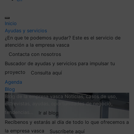
Inicio
Ayudas y servicios
¿En que te podemos ayudar?
Este es el servicio de
atención a la empresa vasca
Contacta con nosotros
Buscador de ayudas y servicios para impulsar tu
proyecto
Consulta aquí
Agenda
Blog
Blog de la empresa vasca
Noticias, casos de uso,
entrevistas, ayudas, oportunidades de negocio,
tendencias…
Ir al blog
Recíbenos y estarás al día de todo lo que ofrecemos a
la empresa vasca
Suscríbete aquí