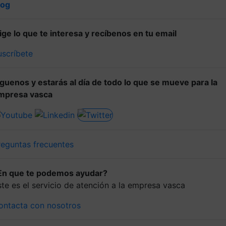
log
lige lo que te interesa y recíbenos en tu email
uscríbete
íguenos y estarás al día de todo lo que se mueve para la
mpresa vasca
reguntas frecuentes
En que te podemos ayudar?
ste es el servicio de atención a la empresa vasca
ontacta con nosotros