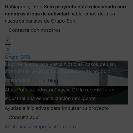
Habla
(
mos
)
de ti
Si tu proyecto está relacionado con
nuestras áreas de actividad
hablaremos de ti en
nuestros canales de Grupo Spri
Contacta con nosotros
‹
›
Grupo SPRI
Blog de la empresa vasca
Noticias, casos de uso,
entrevistas, ayudas, oportunidades de negocio,
tendencias…
Ir al blog
Atlas
Política Industrial Vasca
De la reconversión
industrial a la especialización inteligente
Explorar
Ayudas e iniciativas para impulsar tu proyecto
Consulta aquí
Asistencia a empresas
Contacto