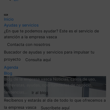
Inicio
Ayudas y servicios
¿En que te podemos ayudar?
Este es el servicio de
atención a la empresa vasca
Contacta con nosotros
Buscador de ayudas y servicios para impulsar tu
proyecto
Consulta aquí
Agenda
Blog
Blog de la empresa vasca
Noticias, casos de uso,
entrevistas, ayudas, oportunidades de negocio,
tendencias…
Ir al blog
Recíbenos y estarás al día de todo lo que ofrecemos a
la empresa vasca
Suscríbete aquí