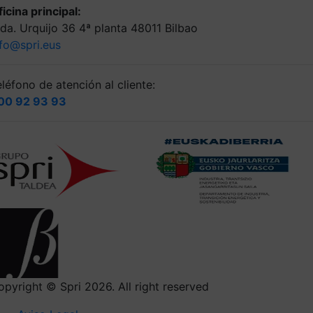
icina principal:
lda. Urquijo 36 4ª planta 48011 Bilbao
nfo@spri.eus
léfono de atención al cliente:
00 92 93 93
opyright © Spri 2026. All right reserved