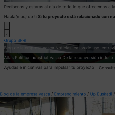
Recíbenos y estarás al día de todo lo que ofrecemos a 
Habla
(
mos
)
de ti
Si tu proyecto está relacionado con nu
‹
›
Grupo SPRI
Blog de la empresa vasca
Noticias, casos de uso, entre
Atlas
Política Industrial Vasca
De la reconversión industria
Ayudas e iniciativas para impulsar tu proyecto
Consult
Mis suscripciones
Elige la información que quieres recibir
Blog de la empresa vasca
/
Emprendimiento
/
Up Euskadi