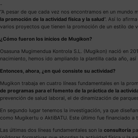
-
“A pesar de que cada vez nos encontramos en un mundo más
la promoción de la actividad física y la salud
”. Así lo afir
varios proyectos que tienen la promoción de un estilo de vi
¿Cómo fueron los inicios de Mugikon?
Osasuna Mugimendua Kontrola S.L. (Mugikon) nació en 2013
nacimiento, hemos ido ampliando la plantilla cada año, así
Entonces, ahora, ¿en qué consiste su actividad?
Mugikon trabaja en cuatro líneas fundamentales en la promoc
de programas para el fomento de la práctica de la activida
prevención de salud laboral, el de dinamización de parques 
En segundo lugar tenemos la investigación, ya que diseñ
como Mugikertu o AktiBATU. Este último fue financiado a
Las últimas dos líneas fundamentales son la
consultoría
pa
(píldoras formativas que abordan la actividad física y la s