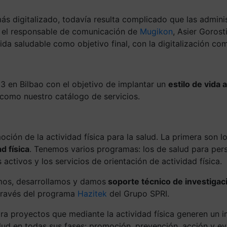
 digitalizado, todavía resulta complicado que las admini
ma el responsable de comunicación de
Mugikon
, Asier Goros
da saludable como objetivo final, con la digitalización com
 en Bilbao con el objetivo de implantar un
estilo de vida 
 como nuestro catálogo de servicios.
ión de la actividad física para la salud. La primera son lo
d física
. Tenemos varios programas: los de salud para pe
activos y los servicios de orientación de actividad física.
amos, desarrollamos y damos
soporte técnico de investigaci
 través del programa
Hazitek
del Grupo SPRI.
ra proyectos que
mediante la actividad física generen un 
alud en todas sus fases: promoción, prevención, acción y eva