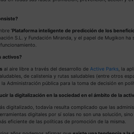
onsiste?
ombre
‘Plataforma inteligente de predicción de los beneficio
ción S.L. y Fundación Miranda, y el papel de Mugikon ha si
 funcionamiento.
s activos?
os
al aire libre a través del desarrollo de
Active Parks
, la a
ludables, de calistenia y rutas saludables (entre otros espa
a Administración pública para la toma de decisión en políti
r la digitalización en la sociedad en el ámbito de la activ
digitalizado, todavía resulta complicado que las administ
herramientas digitales por sí solas no son una solución, sin
ás eficiente de las políticas de promoción de la misma.
varios años podemos afirmar que
existe una tendencia a la d