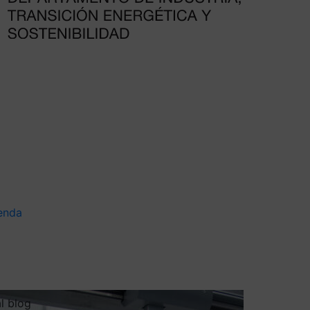
enda
al blog