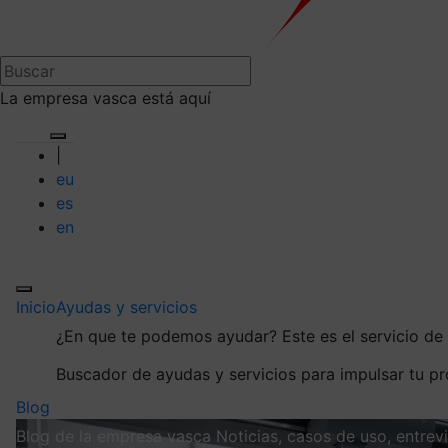
La empresa vasca está aquí
|
eu
es
en
Inicio
Ayudas y servicios
¿En que te podemos ayudar?
Este es el servicio d
Buscador de ayudas y servicios para impulsar tu p
Blog
Blog de la empresa vasca
Noticias, casos de uso, entre