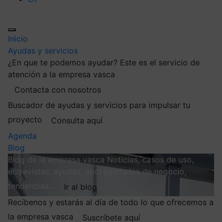
Inicio
Ayudas y servicios
¿En que te podemos ayudar?
Este es el servicio de
atención a la empresa vasca
Contacta con nosotros
Buscador de ayudas y servicios para impulsar tu
proyecto
Consulta aquí
Agenda
Blog
Blog de la empresa vasca
Noticias, casos de uso,
entrevistas, ayudas, oportunidades de negocio,
tendencias…
Ir al blog
Recíbenos y estarás al día de todo lo que ofrecemos a
la empresa vasca
Suscríbete aquí