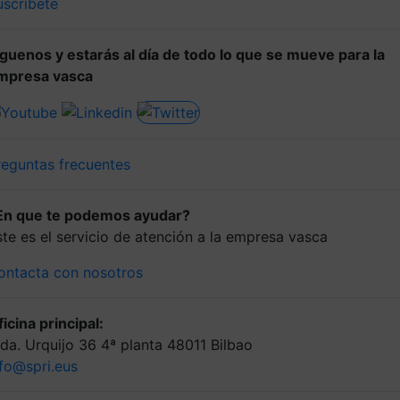
uscríbete
íguenos y estarás al día de todo lo que se mueve para la
mpresa vasca
reguntas frecuentes
En que te podemos ayudar?
ste es el servicio de atención a la empresa vasca
ontacta con nosotros
icina principal:
lda. Urquijo 36 4ª planta 48011 Bilbao
nfo@spri.eus