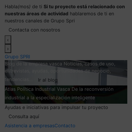
Habla
(
mos
)
de ti
Si tu proyecto está relacionado con
nuestras áreas de actividad
hablaremos de ti en
nuestros canales de Grupo Spri
Contacta con nosotros
‹
›
Grupo SPRI
Blog de la empresa vasca
Noticias, casos de uso,
entrevistas, ayudas, oportunidades de negocio,
tendencias…
Ir al blog
Atlas
Política Industrial Vasca
De la reconversión
industrial a la especialización inteligente
Explorar
Ayudas e iniciativas para impulsar tu proyecto
Consulta aquí
Asistencia a empresas
Contacto