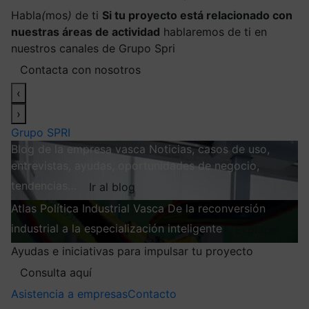
Habla
(
mos
)
de ti
Si tu proyecto está relacionado con
nuestras áreas de actividad
hablaremos de ti en
nuestros canales de Grupo Spri
Contacta con nosotros
‹
›
Grupo SPRI
Blog de la empresa vasca
Noticias, casos de uso,
entrevistas, ayudas, oportunidades de negocio,
tendencias…
Ir al blog
Atlas
Política Industrial Vasca
De la reconversión
industrial a la especialización inteligente
Explorar
Ayudas e iniciativas para impulsar tu proyecto
Consulta aquí
Asistencia a empresas
Contacto