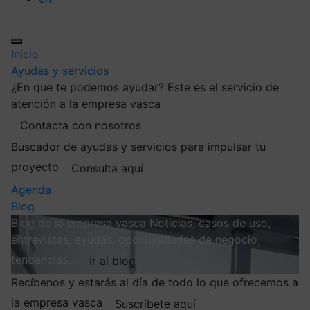
Inicio
Ayudas y servicios
¿En que te podemos ayudar?
Este es el servicio de
atención a la empresa vasca
Contacta con nosotros
Buscador de ayudas y servicios para impulsar tu
proyecto
Consulta aquí
Agenda
Blog
Blog de la empresa vasca
Noticias, casos de uso,
entrevistas, ayudas, oportunidades de negocio,
tendencias…
Ir al blog
Recíbenos y estarás al día de todo lo que ofrecemos a
la empresa vasca
Suscríbete aquí