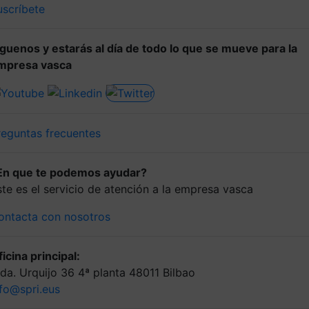
uscríbete
íguenos y estarás al día de todo lo que se mueve para la
mpresa vasca
reguntas frecuentes
En que te podemos ayudar?
ste es el servicio de atención a la empresa vasca
ontacta con nosotros
icina principal:
lda. Urquijo 36 4ª planta 48011 Bilbao
nfo@spri.eus