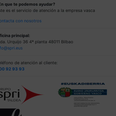
En que te podemos ayudar?
ste es el servicio de atención a la empresa vasca
ontacta con nosotros
icina principal:
lda. Urquijo 36 4ª planta 48011 Bilbao
nfo@spri.eus
léfono de atención al cliente:
00 92 93 93