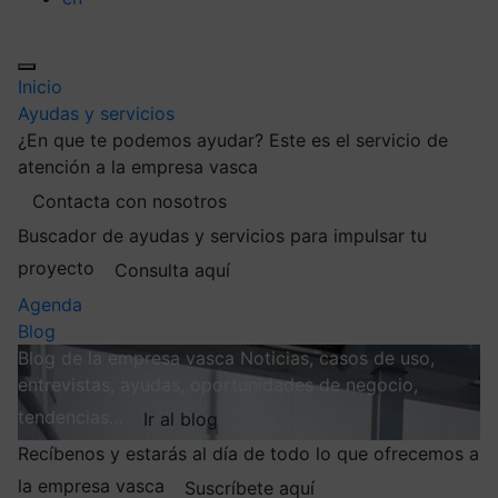
Inicio
Ayudas y servicios
¿En que te podemos ayudar?
Este es el servicio de
atención a la empresa vasca
Contacta con nosotros
Buscador de ayudas y servicios para impulsar tu
proyecto
Consulta aquí
Agenda
Blog
Blog de la empresa vasca
Noticias, casos de uso,
entrevistas, ayudas, oportunidades de negocio,
tendencias…
Ir al blog
Recíbenos y estarás al día de todo lo que ofrecemos a
la empresa vasca
Suscríbete aquí