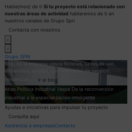
Habla
(
mos
)
de ti
Si tu proyecto está relacionado con
nuestras áreas de actividad
hablaremos de ti en
nuestros canales de Grupo Spri
Contacta con nosotros
‹
›
Grupo SPRI
Blog de la empresa vasca
Noticias, casos de uso,
entrevistas, ayudas, oportunidades de negocio,
tendencias…
Ir al blog
Atlas
Política Industrial Vasca
De la reconversión
industrial a la especialización inteligente
Explorar
Ayudas e iniciativas para impulsar tu proyecto
Consulta aquí
Asistencia a empresas
Contacto