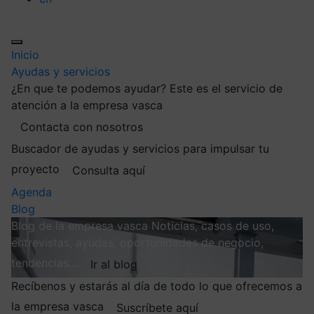
Inicio
Ayudas y servicios
¿En que te podemos ayudar?
Este es el servicio de
atención a la empresa vasca
Contacta con nosotros
Buscador de ayudas y servicios para impulsar tu
proyecto
Consulta aquí
Agenda
Blog
Blog de la empresa vasca
Noticias, casos de uso,
entrevistas, ayudas, oportunidades de negocio,
tendencias…
Ir al blog
Recíbenos y estarás al día de todo lo que ofrecemos a
la empresa vasca
Suscríbete aquí