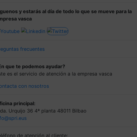
íguenos y estarás al día de todo lo que se mueve para la
mpresa vasca
reguntas frecuentes
En que te podemos ayudar?
ste es el servicio de atención a la empresa vasca
ontacta con nosotros
icina principal:
lda. Urquijo 36 4ª planta 48011 Bilbao
nfo@spri.eus
léfono de atención al cliente: