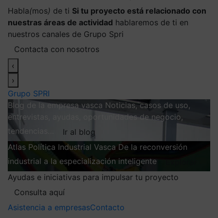
Habla
(
mos
)
de ti
Si tu proyecto está relacionado con
nuestras áreas de actividad
hablaremos de ti en
nuestros canales de Grupo Spri
Contacta con nosotros
‹
›
Grupo SPRI
Blog de la empresa vasca
Noticias, casos de uso,
entrevistas, ayudas, oportunidades de negocio,
tendencias…
Ir al blog
Atlas
Política Industrial Vasca
De la reconversión
industrial a la especialización inteligente
Explorar
Ayudas e iniciativas para impulsar tu proyecto
Consulta aquí
Asistencia a empresas
Contacto