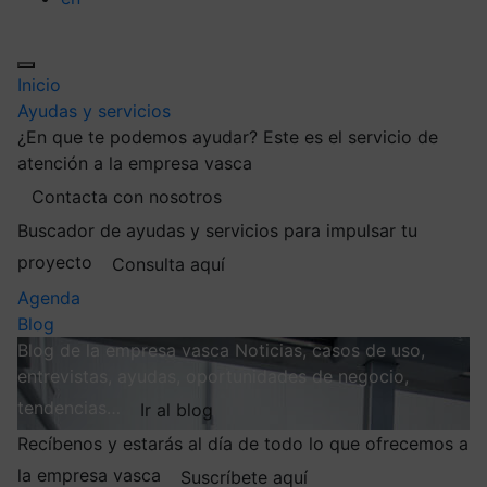
Inicio
Ayudas y servicios
¿En que te podemos ayudar?
Este es el servicio de
atención a la empresa vasca
Contacta con nosotros
Buscador de ayudas y servicios para impulsar tu
proyecto
Consulta aquí
Agenda
Blog
Blog de la empresa vasca
Noticias, casos de uso,
entrevistas, ayudas, oportunidades de negocio,
tendencias…
Ir al blog
Recíbenos y estarás al día de todo lo que ofrecemos a
la empresa vasca
Suscríbete aquí