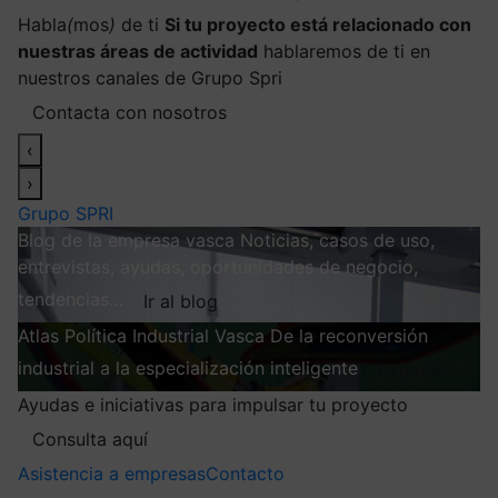
Habla
(
mos
)
de ti
Si tu proyecto está relacionado con
nuestras áreas de actividad
hablaremos de ti en
nuestros canales de Grupo Spri
Contacta con nosotros
‹
›
Grupo SPRI
Blog de la empresa vasca
Noticias, casos de uso,
entrevistas, ayudas, oportunidades de negocio,
tendencias…
Ir al blog
Atlas
Política Industrial Vasca
De la reconversión
industrial a la especialización inteligente
Explorar
Ayudas e iniciativas para impulsar tu proyecto
Consulta aquí
Asistencia a empresas
Contacto