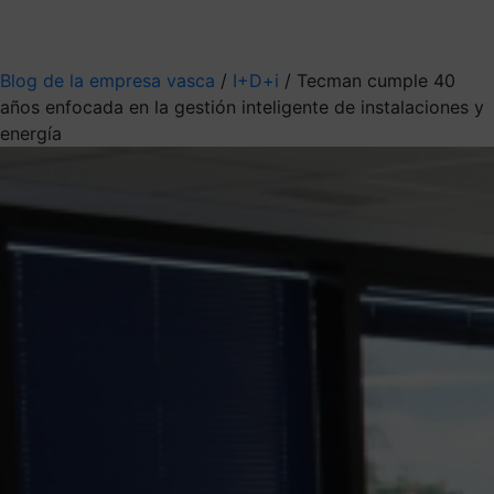
Mis suscripciones
Elige la información que quieres recibir
Blog de la empresa vasca
/
I+D+i
/
Tecman cumple 40
años enfocada en la gestión inteligente de instalaciones y
energía