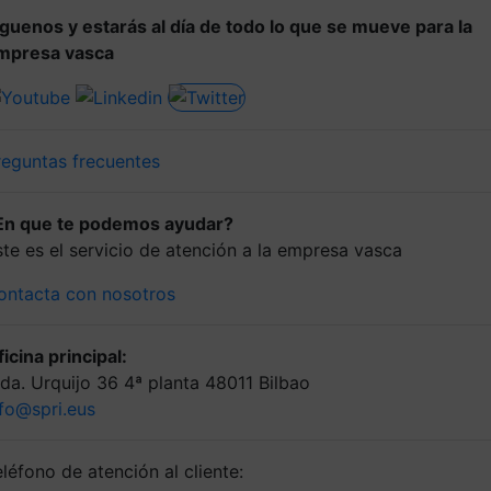
íguenos y estarás al día de todo lo que se mueve para la
mpresa vasca
reguntas frecuentes
En que te podemos ayudar?
ste es el servicio de atención a la empresa vasca
ontacta con nosotros
icina principal:
lda. Urquijo 36 4ª planta 48011 Bilbao
nfo@spri.eus
léfono de atención al cliente: