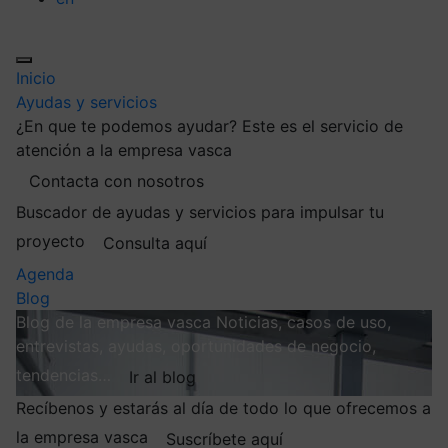
Inicio
Ayudas y servicios
¿En que te podemos ayudar?
Este es el servicio de
atención a la empresa vasca
Contacta con nosotros
Buscador de ayudas y servicios para impulsar tu
proyecto
Consulta aquí
Agenda
Blog
Blog de la empresa vasca
Noticias, casos de uso,
entrevistas, ayudas, oportunidades de negocio,
tendencias…
Ir al blog
Recíbenos y estarás al día de todo lo que ofrecemos a
la empresa vasca
Suscríbete aquí