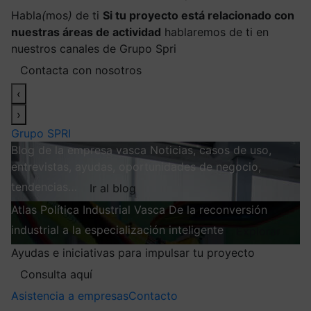
Habla
(
mos
)
de ti
Si tu proyecto está relacionado con
nuestras áreas de actividad
hablaremos de ti en
nuestros canales de Grupo Spri
Contacta con nosotros
‹
›
Grupo SPRI
Blog de la empresa vasca
Noticias, casos de uso,
entrevistas, ayudas, oportunidades de negocio,
tendencias…
Ir al blog
Atlas
Política Industrial Vasca
De la reconversión
industrial a la especialización inteligente
Explorar
Ayudas e iniciativas para impulsar tu proyecto
Consulta aquí
Asistencia a empresas
Contacto