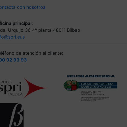
ontacta con nosotros
icina principal:
lda. Urquijo 36 4ª planta 48011 Bilbao
nfo@spri.eus
léfono de atención al cliente:
00 92 93 93