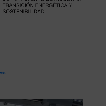
enda
al blog