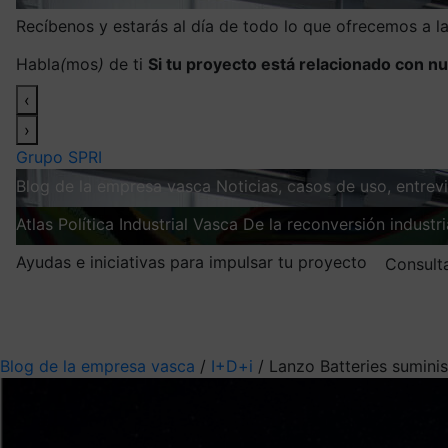
Recíbenos y estarás al día de todo lo que ofrecemos a 
Habla
(
mos
)
de ti
Si tu proyecto está relacionado con nu
‹
›
Grupo SPRI
Blog de la empresa vasca
Noticias, casos de uso, entre
Atlas
Política Industrial Vasca
De la reconversión industria
Ayudas e iniciativas para impulsar tu proyecto
Consult
Mis suscripciones
Elige la información que quieres recibir
Blog de la empresa vasca
/
I+D+i
/
Lanzo Batteries suminis