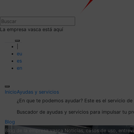
La empresa vasca está aquí
|
eu
es
en
Inicio
Ayudas y servicios
¿En que te podemos ayudar?
Este es el servicio d
Buscador de ayudas y servicios para impulsar tu p
Blog
Blog de la empresa vasca
Noticias, casos de uso, entre