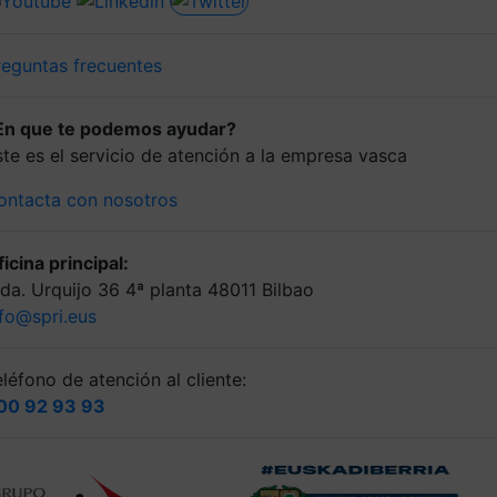
reguntas frecuentes
En que te podemos ayudar?
ste es el servicio de atención a la empresa vasca
ontacta con nosotros
icina principal:
lda. Urquijo 36 4ª planta 48011 Bilbao
nfo@spri.eus
léfono de atención al cliente:
00 92 93 93