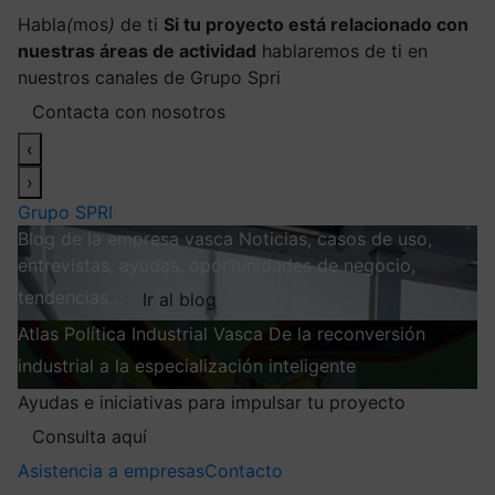
Habla
(
mos
)
de ti
Si tu proyecto está relacionado con
nuestras áreas de actividad
hablaremos de ti en
nuestros canales de Grupo Spri
Contacta con nosotros
‹
›
Grupo SPRI
Blog de la empresa vasca
Noticias, casos de uso,
entrevistas, ayudas, oportunidades de negocio,
tendencias…
Ir al blog
Atlas
Política Industrial Vasca
De la reconversión
industrial a la especialización inteligente
Explorar
Ayudas e iniciativas para impulsar tu proyecto
Consulta aquí
Asistencia a empresas
Contacto