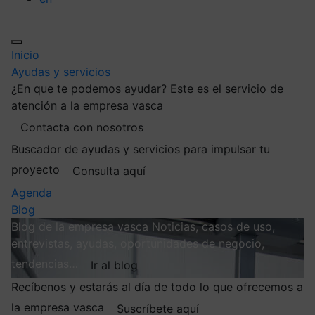
Inicio
Ayudas y servicios
¿En que te podemos ayudar?
Este es el servicio de
atención a la empresa vasca
Contacta con nosotros
Buscador de ayudas y servicios para impulsar tu
proyecto
Consulta aquí
Agenda
Blog
Blog de la empresa vasca
Noticias, casos de uso,
entrevistas, ayudas, oportunidades de negocio,
tendencias…
Ir al blog
Recíbenos y estarás al día de todo lo que ofrecemos a
la empresa vasca
Suscríbete aquí