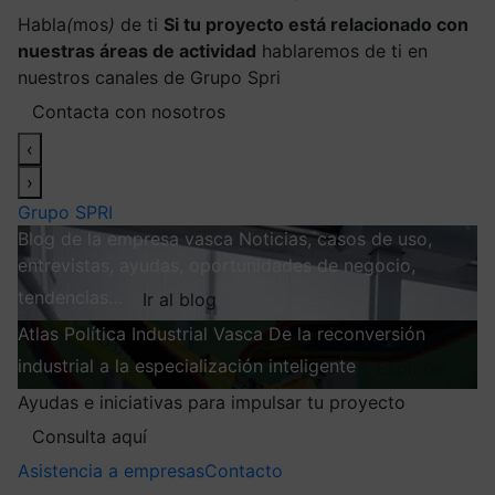
Habla
(
mos
)
de ti
Si tu proyecto está relacionado con
nuestras áreas de actividad
hablaremos de ti en
nuestros canales de Grupo Spri
Contacta con nosotros
‹
›
Grupo SPRI
Blog de la empresa vasca
Noticias, casos de uso,
entrevistas, ayudas, oportunidades de negocio,
tendencias…
Ir al blog
Atlas
Política Industrial Vasca
De la reconversión
industrial a la especialización inteligente
Explorar
Ayudas e iniciativas para impulsar tu proyecto
Consulta aquí
Asistencia a empresas
Contacto