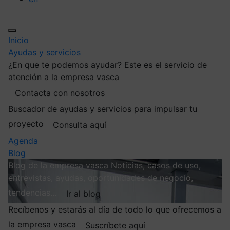
Inicio
Ayudas y servicios
¿En que te podemos ayudar?
Este es el servicio de
atención a la empresa vasca
Contacta con nosotros
Buscador de ayudas y servicios para impulsar tu
proyecto
Consulta aquí
Agenda
Blog
Blog de la empresa vasca
Noticias, casos de uso,
entrevistas, ayudas, oportunidades de negocio,
tendencias…
Ir al blog
Recíbenos y estarás al día de todo lo que ofrecemos a
la empresa vasca
Suscríbete aquí