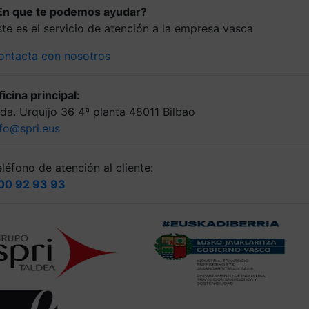
En que te podemos ayudar?
ste es el servicio de atención a la empresa vasca
ontacta con nosotros
icina principal:
lda. Urquijo 36 4ª planta 48011 Bilbao
nfo@spri.eus
léfono de atención al cliente:
00 92 93 93