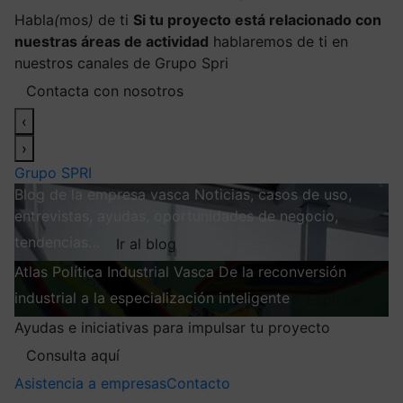
Habla
(
mos
)
de ti
Si tu proyecto está relacionado con
nuestras áreas de actividad
hablaremos de ti en
nuestros canales de Grupo Spri
Contacta con nosotros
‹
›
Grupo SPRI
Blog de la empresa vasca
Noticias, casos de uso,
entrevistas, ayudas, oportunidades de negocio,
tendencias…
Ir al blog
Atlas
Política Industrial Vasca
De la reconversión
industrial a la especialización inteligente
Explorar
Ayudas e iniciativas para impulsar tu proyecto
Consulta aquí
Asistencia a empresas
Contacto