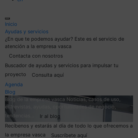
Inicio
Ayudas y servicios
¿En que te podemos ayudar?
Este es el servicio de
atención a la empresa vasca
Contacta con nosotros
Buscador de ayudas y servicios para impulsar tu
proyecto
Consulta aquí
Agenda
Blog
Blog de la empresa vasca
Noticias, casos de uso,
entrevistas, ayudas, oportunidades de negocio,
tendencias…
Ir al blog
Recíbenos y estarás al día de todo lo que ofrecemos a
la empresa vasca
Suscríbete aquí