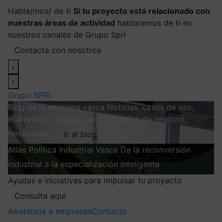
Habla
(
mos
)
de ti
Si tu proyecto está relacionado con
nuestras áreas de actividad
hablaremos de ti en
nuestros canales de Grupo Spri
Contacta con nosotros
‹
›
Grupo SPRI
Blog de la empresa vasca
Noticias, casos de uso,
entrevistas, ayudas, oportunidades de negocio,
tendencias…
Ir al blog
Atlas
Política Industrial Vasca
De la reconversión
industrial a la especialización inteligente
Explorar
Ayudas e iniciativas para impulsar tu proyecto
Consulta aquí
Asistencia a empresas
Contacto