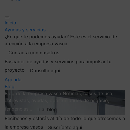
Inicio
Ayudas y servicios
¿En que te podemos ayudar?
Este es el servicio de
atención a la empresa vasca
Contacta con nosotros
Buscador de ayudas y servicios para impulsar tu
proyecto
Consulta aquí
Agenda
Blog
Blog de la empresa vasca
Noticias, casos de uso,
entrevistas, ayudas, oportunidades de negocio,
tendencias…
Ir al blog
Recíbenos y estarás al día de todo lo que ofrecemos a
la empresa vasca
Suscríbete aquí