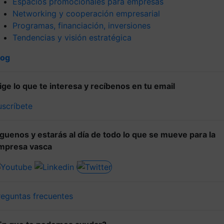
Espacios promocionales para empresas
Networking y cooperación empresarial
Programas, financiación, inversiones
Tendencias y visión estratégica
log
lige lo que te interesa y recíbenos en tu email
uscríbete
íguenos y estarás al día de todo lo que se mueve para la
mpresa vasca
reguntas frecuentes