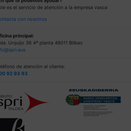
En que te podemos ayudar?
ste es el servicio de atención a la empresa vasca
ontacta con nosotros
icina principal:
lda. Urquijo 36 4ª planta 48011 Bilbao
nfo@spri.eus
léfono de atención al cliente:
00 92 93 93