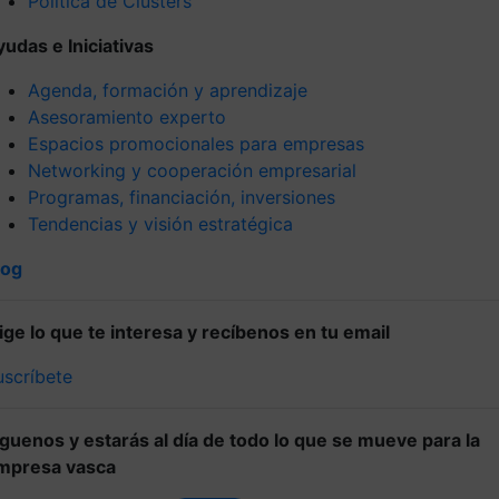
Política de Clústers
yudas e Iniciativas
Agenda, formación y aprendizaje
Asesoramiento experto
Espacios promocionales para empresas
Networking y cooperación empresarial
Programas, financiación, inversiones
Tendencias y visión estratégica
log
lige lo que te interesa y recíbenos en tu email
uscríbete
íguenos y estarás al día de todo lo que se mueve para la
mpresa vasca