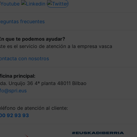
reguntas frecuentes
En que te podemos ayudar?
ste es el servicio de atención a la empresa vasca
ontacta con nosotros
icina principal:
lda. Urquijo 36 4ª planta 48011 Bilbao
nfo@spri.eus
léfono de atención al cliente:
00 92 93 93