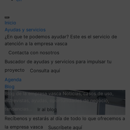
Inicio
Ayudas y servicios
¿En que te podemos ayudar?
Este es el servicio de
atención a la empresa vasca
Contacta con nosotros
Buscador de ayudas y servicios para impulsar tu
proyecto
Consulta aquí
Agenda
Blog
Blog de la empresa vasca
Noticias, casos de uso,
entrevistas, ayudas, oportunidades de negocio,
tendencias…
Ir al blog
Recíbenos y estarás al día de todo lo que ofrecemos a
la empresa vasca
Suscríbete aquí