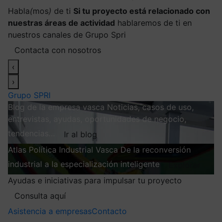
Habla
(
mos
)
de ti
Si tu proyecto está relacionado con
nuestras áreas de actividad
hablaremos de ti en
nuestros canales de Grupo Spri
Contacta con nosotros
‹
›
Grupo SPRI
Blog de la empresa vasca
Noticias, casos de uso,
entrevistas, ayudas, oportunidades de negocio,
tendencias…
Ir al blog
Atlas
Política Industrial Vasca
De la reconversión
industrial a la especialización inteligente
Explorar
Ayudas e iniciativas para impulsar tu proyecto
Consulta aquí
Asistencia a empresas
Contacto