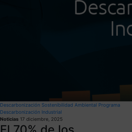
Descarbonización
Sostenibilidad Ambiental
Programa
Descarbonización Industrial
Noticias
17 diciembre, 2025
El 70% de los