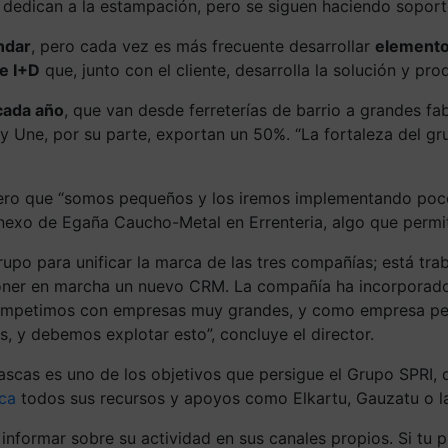
 dedican a la estampación, pero se siguen haciendo soport
ndar
, pero cada vez es más frecuente desarrollar
elementos
de I+D
que, junto con el cliente, desarrolla la solución y pro
 cada año
, que van desde ferreterías de barrio a grandes f
 y Une, por su parte, exportan un 50%. “La fortaleza del g
pero que “somos pequeños y los iremos implementando poco a
 anexo de Egaña Caucho-Metal en Errenteria, algo que permi
po para unificar la marca de las tres compañías; está tra
poner en marcha un nuevo CRM. La compañía ha incorporad
ompetimos con empresas muy grandes, y como empresa peque
, y debemos explotar esto”, concluye el director.
ascas es uno de los objetivos que persigue el Grupo SPRI,
ica
todos sus recursos y apoyos como Elkartu, Gauzatu o la
informar sobre su actividad en sus canales propios. Si tu 