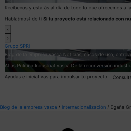
Recíbenos y estarás al día de todo lo que ofrecemos a 
Habla
(
mos
)
de ti
Si tu proyecto está relacionado con nu
‹
›
Grupo SPRI
Blog de la empresa vasca
Noticias, casos de uso, entre
Atlas
Política Industrial Vasca
De la reconversión industria
Ayudas e iniciativas para impulsar tu proyecto
Consult
Mis suscripciones
Elige la información que quieres recibir
Blog de la empresa vasca
/
Internacionalización
/
Egaña Gro