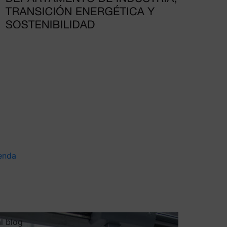
enda
al blog