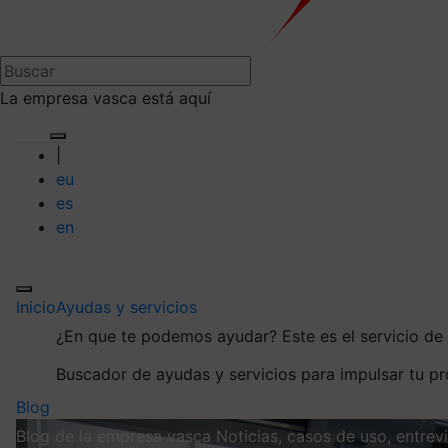
La empresa vasca está aquí
|
eu
es
en
Inicio
Ayudas y servicios
¿En que te podemos ayudar?
Este es el servicio d
Buscador de ayudas y servicios para impulsar tu p
Blog
Blog de la empresa vasca
Noticias, casos de uso, entre