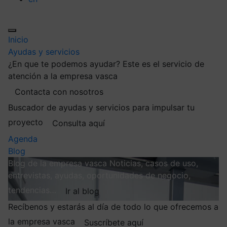
Inicio
Ayudas y servicios
¿En que te podemos ayudar?
Este es el servicio de
atención a la empresa vasca
Contacta con nosotros
Buscador de ayudas y servicios para impulsar tu
proyecto
Consulta aquí
Agenda
Blog
Blog de la empresa vasca
Noticias, casos de uso,
entrevistas, ayudas, oportunidades de negocio,
tendencias…
Ir al blog
Recíbenos y estarás al día de todo lo que ofrecemos a
la empresa vasca
Suscríbete aquí