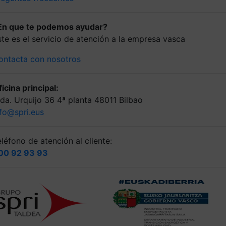
En que te podemos ayudar?
ste es el servicio de atención a la empresa vasca
ontacta con nosotros
icina principal:
lda. Urquijo 36 4ª planta 48011 Bilbao
nfo@spri.eus
léfono de atención al cliente:
00 92 93 93