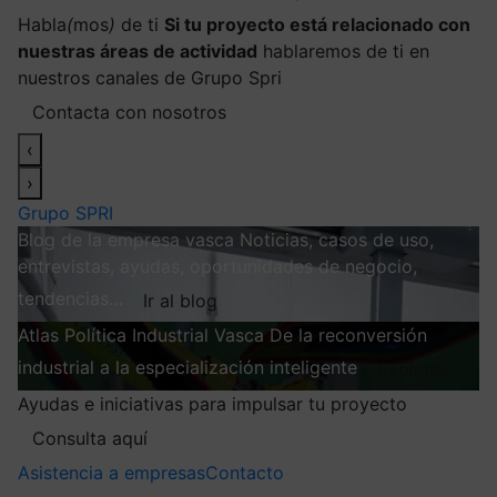
Habla
(
mos
)
de ti
Si tu proyecto está relacionado con
nuestras áreas de actividad
hablaremos de ti en
nuestros canales de Grupo Spri
Contacta con nosotros
‹
›
Grupo SPRI
Blog de la empresa vasca
Noticias, casos de uso,
entrevistas, ayudas, oportunidades de negocio,
tendencias…
Ir al blog
Atlas
Política Industrial Vasca
De la reconversión
industrial a la especialización inteligente
Explorar
Ayudas e iniciativas para impulsar tu proyecto
Consulta aquí
Asistencia a empresas
Contacto