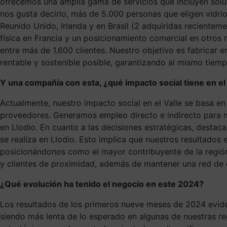
ofrecemos una amplia gama de servicios que incluyen solu
nos gusta decirlo, más de 5.000 personas que eligen vidrio
Reunido Unido, Irlanda y en Brasil (2 adquiridas reciente
física en Francia y un posicionamiento comercial en otros
entre más de 1.600 clientes. Nuestro objetivo es fabricar e
rentable y sostenible posible, garantizando al mismo tiemp
Y una compañía con esta, ¿qué impacto social tiene en el 
Actualmente, nuestro impacto social en el Valle se basa en 
proveedores. Generamos empleo directo e indirecto para más
en Llodio. En cuanto a las decisiones estratégicas, destac
se realiza en Llodio. Esto implica que nuestros resultados
posicionándonos como el mayor contribuyente de la región.
y clientes de proximidad, además de mantener una red de cola
¿Qué evolución ha tenido el negocio en este 2024?
Los resultados de los primeros nueve meses de 2024 eviden
siendo más lenta de lo esperado en algunas de nuestras re