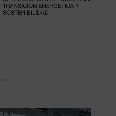
enda
al blog