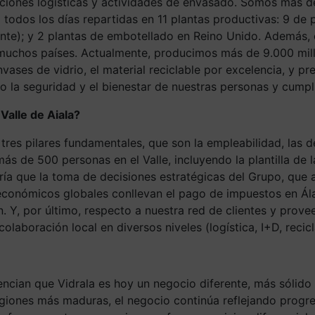
ciones logísticas y actividades de envasado. Somos más d
 todos los días repartidas en 11 plantas productivas: 9 de 
mente); y 2 plantas de embotellado en Reino Unido. Además,
 muchos países. Actualmente, producimos más de 9.000 millo
nvases de vidrio, el material reciclable por excelencia, y p
o la seguridad y el bienestar de nuestras personas y cumpl
Valle de Aiala?
tres pilares fundamentales, que son la empleabilidad, las d
 de 500 personas en el Valle, incluyendo la plantilla de l
aría que la toma de decisiones estratégicas del Grupo, que 
 económicos globales conllevan el pago de impuestos en Ála
 Y, por último, respecto a nuestra red de clientes y prov
boración local en diversos niveles (logística, I+D, reciclaj
cian que Vidrala es hoy un negocio diferente, más sólido y
giones más maduras, el negocio continúa reflejando progre