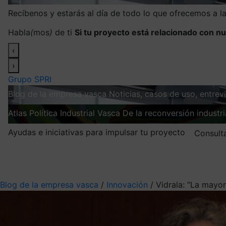
Recíbenos y estarás al día de todo lo que ofrecemos a 
Habla
(
mos
)
de ti
Si tu proyecto está relacionado con nu
‹
›
Grupo SPRI
Blog de la empresa vasca
Noticias, casos de uso, entre
Atlas
Política Industrial Vasca
De la reconversión industria
Ayudas e iniciativas para impulsar tu proyecto
Consult
Mis suscripciones
Elige la información que quieres recibir
Blog de la empresa vasca
/
Innovación
/
Vidrala: “La mayor