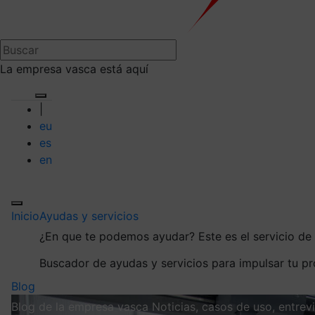
La empresa vasca está aquí
|
eu
es
en
Inicio
Ayudas y servicios
¿En que te podemos ayudar?
Este es el servicio d
Buscador de ayudas y servicios para impulsar tu p
Blog
Blog de la empresa vasca
Noticias, casos de uso, entre