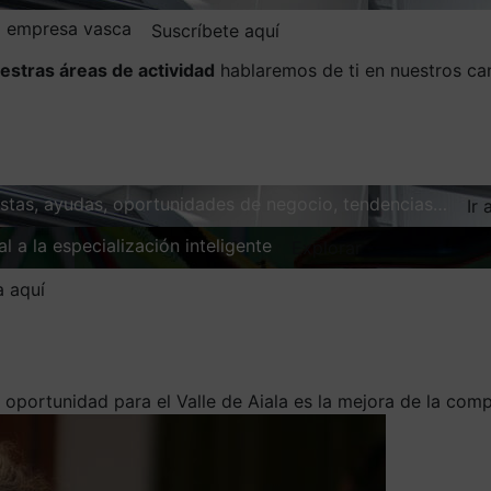
la empresa vasca
Suscríbete aquí
estras áreas de actividad
hablaremos de ti en nuestros ca
vistas, ayudas, oportunidades de negocio, tendencias…
Ir 
l a la especialización inteligente
Explorar
a aquí
 oportunidad para el Valle de Aiala es la mejora de la compe