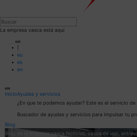
La empresa vasca está aquí
|
eu
es
en
Inicio
Ayudas y servicios
¿En que te podemos ayudar?
Este es el servicio d
Buscador de ayudas y servicios para impulsar tu p
Blog
Blog de la empresa vasca
Noticias, casos de uso, entre