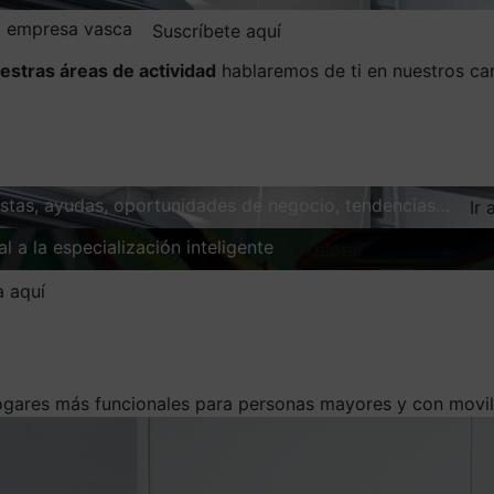
la empresa vasca
Suscríbete aquí
estras áreas de actividad
hablaremos de ti en nuestros ca
vistas, ayudas, oportunidades de negocio, tendencias…
Ir 
l a la especialización inteligente
Explorar
a aquí
gares más funcionales para personas mayores y con movil