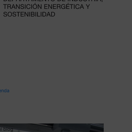
enda
al blog