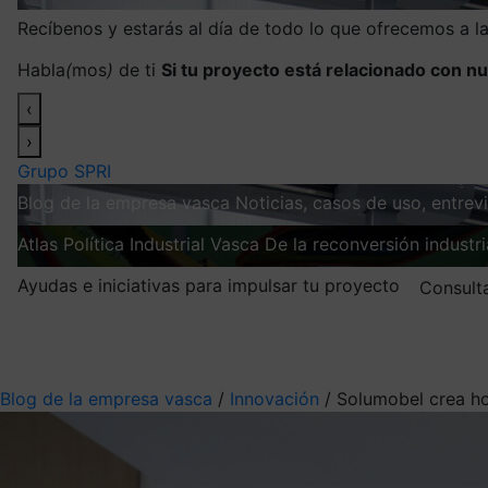
Recíbenos y estarás al día de todo lo que ofrecemos a 
Habla
(
mos
)
de ti
Si tu proyecto está relacionado con nu
‹
›
Grupo SPRI
Blog de la empresa vasca
Noticias, casos de uso, entre
Atlas
Política Industrial Vasca
De la reconversión industria
Ayudas e iniciativas para impulsar tu proyecto
Consult
Mis suscripciones
Elige la información que quieres recibir
Blog de la empresa vasca
/
Innovación
/
Solumobel crea ho