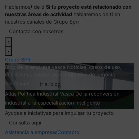
Habla
(
mos
)
de ti
Si tu proyecto está relacionado con
nuestras áreas de actividad
hablaremos de ti en
nuestros canales de Grupo Spri
Contacta con nosotros
‹
›
Grupo SPRI
Blog de la empresa vasca
Noticias, casos de uso,
entrevistas, ayudas, oportunidades de negocio,
tendencias…
Ir al blog
Atlas
Política Industrial Vasca
De la reconversión
industrial a la especialización inteligente
Explorar
Ayudas e iniciativas para impulsar tu proyecto
Consulta aquí
Asistencia a empresas
Contacto