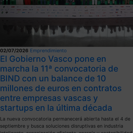
02/07/2026
Emprendimiento
El Gobierno Vasco pone en
marcha la 11ª convocatoria de
BIND con un balance de 10
millones de euros en contratos
entre empresas vascas y
startups en la última década
La nueva convocatoria permanecerá abierta hasta el 4 de
septiembre y busca soluciones disruptivas en industria
inteligente, organización eficiente, energía y sostenibilidad