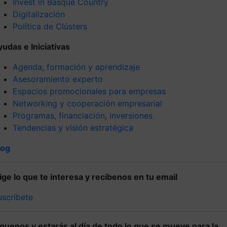
Invest in Basque Country
Digitalización
Política de Clústers
yudas e Iniciativas
Agenda, formación y aprendizaje
Asesoramiento experto
Espacios promocionales para empresas
Networking y cooperación empresarial
Programas, financiación, inversiones
Tendencias y visión estratégica
log
lige lo que te interesa y recíbenos en tu email
uscríbete
íguenos y estarás al día de todo lo que se mueve para la