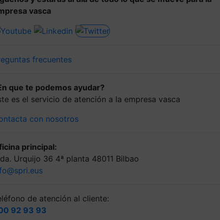
mpresa vasca
reguntas frecuentes
En que te podemos ayudar?
ste es el servicio de atención a la empresa vasca
ontacta con nosotros
icina principal:
lda. Urquijo 36 4ª planta 48011 Bilbao
nfo@spri.eus
léfono de atención al cliente:
00 92 93 93