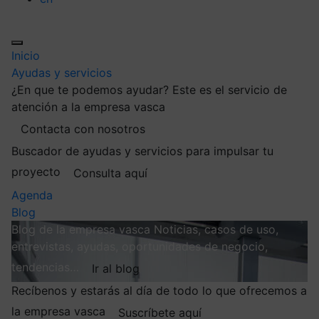
Inicio
Ayudas y servicios
¿En que te podemos ayudar?
Este es el servicio de
atención a la empresa vasca
Contacta con nosotros
Buscador de ayudas y servicios para impulsar tu
proyecto
Consulta aquí
Agenda
Blog
Blog de la empresa vasca
Noticias, casos de uso,
entrevistas, ayudas, oportunidades de negocio,
tendencias…
Ir al blog
Recíbenos y estarás al día de todo lo que ofrecemos a
la empresa vasca
Suscríbete aquí