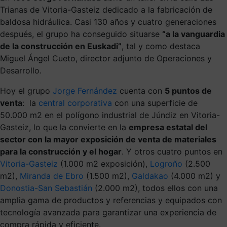
Trianas de Vitoria-Gasteiz dedicado a la fabricación de
baldosa hidráulica. Casi 130 años y cuatro generaciones
después, el grupo ha conseguido situarse
“a la vanguardia
de la construcción en Euskadi”
, tal y como destaca
Miguel Ángel Cueto, director adjunto de Operaciones y
Desarrollo.
Hoy el grupo
Jorge Fernández
cuenta con
5 puntos de
venta
: la
central corporativa
con una superficie de
50.000
m
2
en el polígono industrial de Júndiz en Vitoria-
Gasteiz, lo que la convierte en la
empresa estatal del
sector con la mayor exposición de venta de materiales
para la construcción y el hogar
. Y otros cuatro puntos en
Vitoria-Gasteiz
(1.000
m
2
exposición),
Logroño
(2.500
m
2
),
Miranda de Ebro
(1.500 m
2
),
Galdakao
(4.000 m
2
) y
Donostia-San Sebastián
(2.000 m
2
), todos ellos con una
amplia gama de productos y referencias y equipados con
tecnología avanzada para garantizar una experiencia de
compra rápida y eficiente.