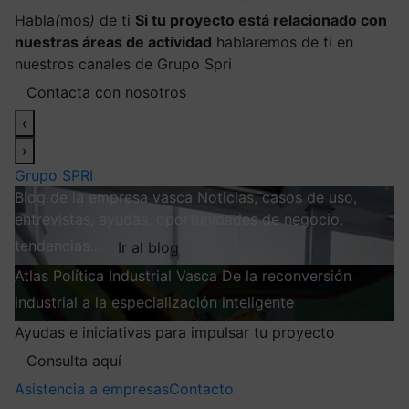
Habla
(
mos
)
de ti
Si tu proyecto está relacionado con
nuestras áreas de actividad
hablaremos de ti en
nuestros canales de Grupo Spri
Contacta con nosotros
‹
›
Grupo SPRI
Blog de la empresa vasca
Noticias, casos de uso,
entrevistas, ayudas, oportunidades de negocio,
tendencias…
Ir al blog
Atlas
Política Industrial Vasca
De la reconversión
industrial a la especialización inteligente
Explorar
Ayudas e iniciativas para impulsar tu proyecto
Consulta aquí
Asistencia a empresas
Contacto