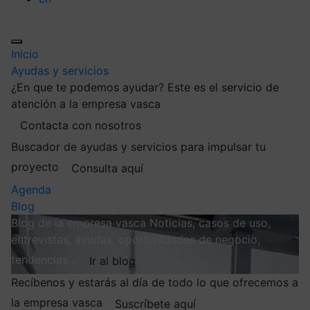
Inicio
Ayudas y servicios
¿En que te podemos ayudar?
Este es el servicio de
atención a la empresa vasca
Contacta con nosotros
Buscador de ayudas y servicios para impulsar tu
proyecto
Consulta aquí
Agenda
Blog
Blog de la empresa vasca
Noticias, casos de uso,
entrevistas, ayudas, oportunidades de negocio,
tendencias…
Ir al blog
Recíbenos y estarás al día de todo lo que ofrecemos a
la empresa vasca
Suscríbete aquí