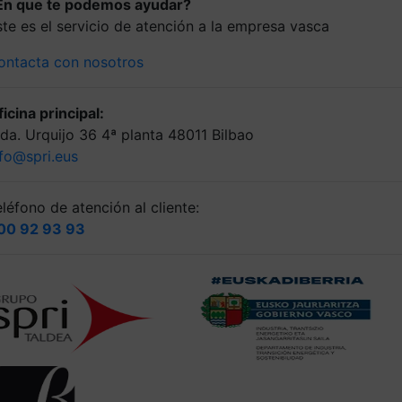
En que te podemos ayudar?
ste es el servicio de atención a la empresa vasca
ontacta con nosotros
icina principal:
lda. Urquijo 36 4ª planta 48011 Bilbao
nfo@spri.eus
léfono de atención al cliente:
00 92 93 93