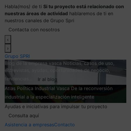
Habla
(
mos
)
de ti
Si tu proyecto está relacionado con
nuestras áreas de actividad
hablaremos de ti en
nuestros canales de Grupo Spri
Contacta con nosotros
‹
›
Grupo SPRI
Blog de la empresa vasca
Noticias, casos de uso,
entrevistas, ayudas, oportunidades de negocio,
tendencias…
Ir al blog
Atlas
Política Industrial Vasca
De la reconversión
industrial a la especialización inteligente
Explorar
Ayudas e iniciativas para impulsar tu proyecto
Consulta aquí
Asistencia a empresas
Contacto