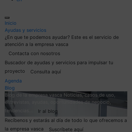
Inicio
Ayudas y servicios
¿En que te podemos ayudar?
Este es el servicio de
atención a la empresa vasca
Contacta con nosotros
Buscador de ayudas y servicios para impulsar tu
proyecto
Consulta aquí
Agenda
Blog
Blog de la empresa vasca
Noticias, casos de uso,
entrevistas, ayudas, oportunidades de negocio,
tendencias…
Ir al blog
Recíbenos y estarás al día de todo lo que ofrecemos a
la empresa vasca
Suscríbete aquí