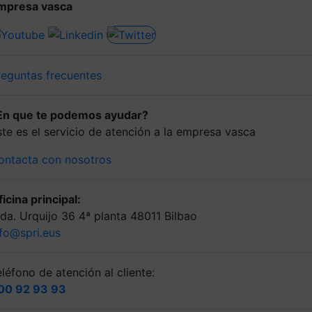
mpresa vasca
reguntas frecuentes
En que te podemos ayudar?
ste es el servicio de atención a la empresa vasca
ontacta con nosotros
icina principal:
lda. Urquijo 36 4ª planta 48011 Bilbao
nfo@spri.eus
léfono de atención al cliente:
00 92 93 93