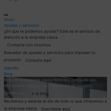
Inicio
Ayudas y servicios
¿En que te podemos ayudar?
Este es el servicio de
atención a la empresa vasca
Contacta con nosotros
Buscador de ayudas y servicios para impulsar tu
proyecto
Consulta aquí
Agenda
Blog
Blog de la empresa vasca
Noticias, casos de uso,
entrevistas, ayudas, oportunidades de negocio,
tendencias…
Ir al blog
Recíbenos y estarás al día de todo lo que ofrecemos a
la empresa vasca
Suscríbete aquí