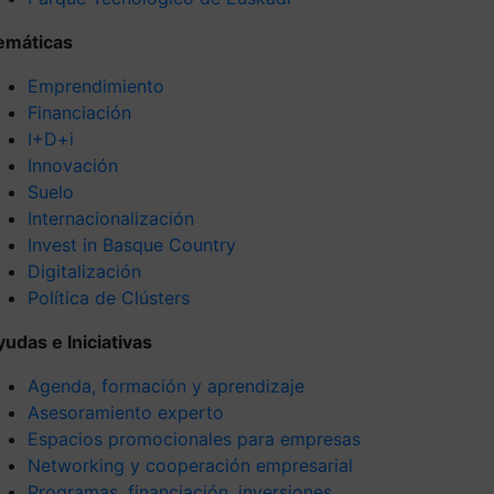
emáticas
Emprendimiento
Financiación
I+D+i
Innovación
Suelo
Internacionalización
Invest in Basque Country
Digitalización
Política de Clústers
yudas e Iniciativas
Agenda, formación y aprendizaje
Asesoramiento experto
Espacios promocionales para empresas
Networking y cooperación empresarial
Programas, financiación, inversiones