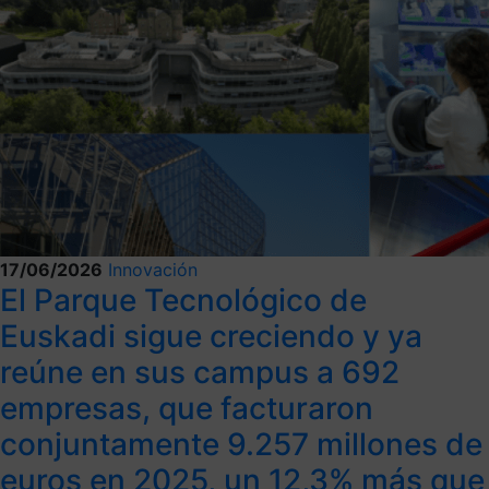
17/06/2026
Innovación
El Parque Tecnológico de
Euskadi sigue creciendo y ya
reúne en sus campus a 692
empresas, que facturaron
conjuntamente 9.257 millones de
euros en 2025, un 12,3% más que