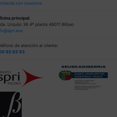
ontacta con nosotros
icina principal:
lda. Urquijo 36 4ª planta 48011 Bilbao
nfo@spri.eus
léfono de atención al cliente:
00 92 93 93