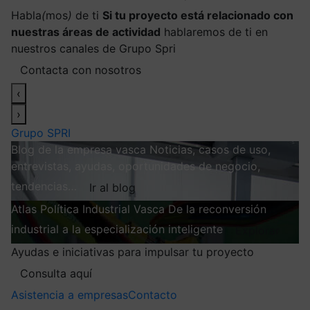
Habla
(
mos
)
de ti
Si tu proyecto está relacionado con
nuestras áreas de actividad
hablaremos de ti en
nuestros canales de Grupo Spri
Contacta con nosotros
‹
›
Grupo SPRI
Blog de la empresa vasca
Noticias, casos de uso,
entrevistas, ayudas, oportunidades de negocio,
tendencias…
Ir al blog
Atlas
Política Industrial Vasca
De la reconversión
industrial a la especialización inteligente
Explorar
Ayudas e iniciativas para impulsar tu proyecto
Consulta aquí
Asistencia a empresas
Contacto