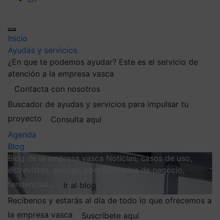
Inicio
Ayudas y servicios
¿En que te podemos ayudar?
Este es el servicio de
atención a la empresa vasca
Contacta con nosotros
Buscador de ayudas y servicios para impulsar tu
proyecto
Consulta aquí
Agenda
Blog
Blog de la empresa vasca
Noticias, casos de uso,
entrevistas, ayudas, oportunidades de negocio,
tendencias…
Ir al blog
Recíbenos y estarás al día de todo lo que ofrecemos a
la empresa vasca
Suscríbete aquí