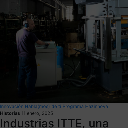
Innovación
Habla(mos) de ti
Programa Hazinnova
Historias
11 enero, 2025
Industrias ITTE, una