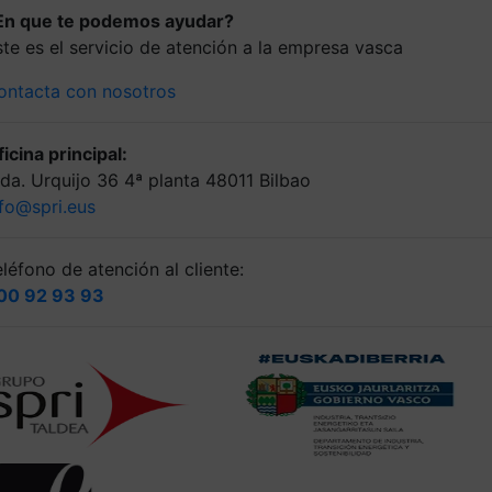
En que te podemos ayudar?
ste es el servicio de atención a la empresa vasca
ontacta con nosotros
icina principal:
lda. Urquijo 36 4ª planta 48011 Bilbao
nfo@spri.eus
léfono de atención al cliente:
00 92 93 93