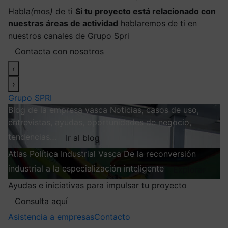
Habla
(
mos
)
de ti
Si tu proyecto está relacionado con
nuestras áreas de actividad
hablaremos de ti en
nuestros canales de Grupo Spri
Contacta con nosotros
‹
›
Grupo SPRI
Blog de la empresa vasca
Noticias, casos de uso,
entrevistas, ayudas, oportunidades de negocio,
tendencias…
Ir al blog
Atlas
Política Industrial Vasca
De la reconversión
industrial a la especialización inteligente
Explorar
Ayudas e iniciativas para impulsar tu proyecto
Consulta aquí
Asistencia a empresas
Contacto